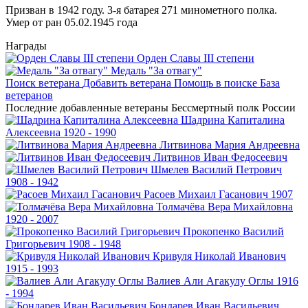
Призван в 1942 году. 3-я батарея 271 минометного полка.
Умер от ран 05.02.1945 года
Награды
Орден Славы III степени
Медаль "За отвагу"
Поиск ветерана
Добавить ветерана
Помощь в поиске
База
ветеранов
Последние добавленные ветераны
Бессмертный полк России
Шадрина
Капиталина
Алексеевна
1920 - 1990
Литвинова
Мария Андреевна
Литвинов
Иван Федосеевич
Шмелев
Василий Петрович
1908 - 1942
Расоев
Михаил Гасанович
1907
Толмачёва
Вера Михайловна
1920 - 2007
Прокопенко
Василий
Григорьевич
1908 - 1948
Кривуля
Николай Иванович
1915 - 1993
Валиев
Али Агакулу Оглы
1916
- 1994
Бондарев
Иван Васильевич