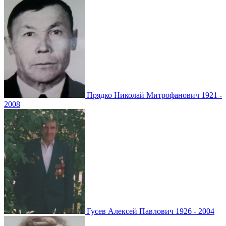
Прядко
Николай Митрофанович
1921 -
2008
Гусев
Алексей Павлович
1926 - 2004