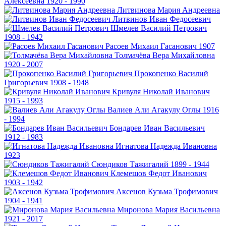
Алексеевна
1920 - 1990
Литвинова
Мария Андреевна
Литвинов
Иван Федосеевич
Шмелев
Василий Петрович
1908 - 1942
Расоев
Михаил Гасанович
1907
Толмачёва
Вера Михайловна
1920 - 2007
Прокопенко
Василий
Григорьевич
1908 - 1948
Кривуля
Николай Иванович
1915 - 1993
Валиев
Али Агакулу Оглы
1916
- 1994
Бондарев
Иван Васильевич
1912 - 1983
Игнатова
Надежда Ивановна
1923
Сюндиков
Тажигалий
1899 - 1944
Клемешов
Федот Иванович
1903 - 1942
Аксенов
Кузьма Трофимович
1904 - 1941
Миронова
Мария Васильевна
1921 - 2017