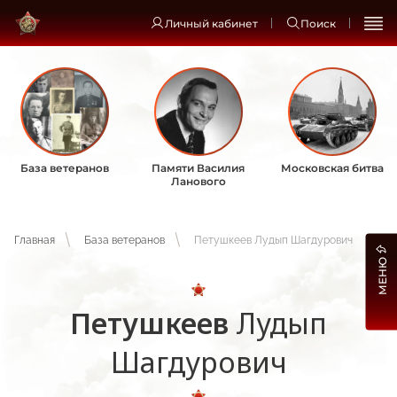
Личный кабинет
Поиск
База ветеранов
Памяти Василия
Московская битва
Ланового
Главная
База ветеранов
Петушкеев Лудып Шагдурович
МЕНЮ
Петушкеев
Лудып
Шагдурович