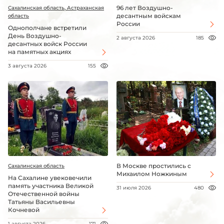
96 лет Воздушно-
Сахалинская область, Астраханская
десантным войскам
область
России
Однополчане встретили
День Воздушно-
2 августа 2026
185
десантных войск России
на памятных акциях
3 августа 2026
155
В Москве простились с
Сахалинская область
Михаилом Ножкиным
На Сахалине увековечили
память участника Великой
31 июля 2026
480
Отечественной войны
Татьяны Васильевны
Кочневой
1 августа 2026
171