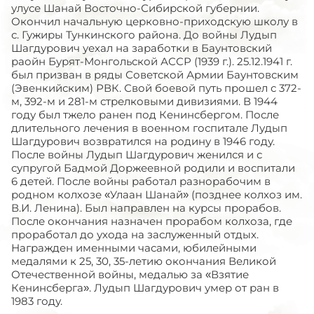
улусе Шанай Восточно-Сибирской губернии.
Окончил начальную церковно-приходскую школу в
с. Гужиры Тункинского района. До войны Лудып
Шагдурович уехал на заработки в Баунтовский
раойн Бурят-Монгольской АССР (1939 г.). 25.12.1941 г.
был призван в ряды Советской Армии Баунтовским
(Эвенкийским) РВК. Свой боевой путь прошел с 372-
м, 392-м и 281-м стрелковыми дивизиями. В 1944
году был тжело ранен под Кенинсбергом. После
длительного лечения в военном госпитале Лудып
Шагдурович возвратился на родину в 1946 году.
После войны Лудып Шагдурович женился и с
супругой Бадмой Доржеевной родили и воспитали
6 детей. После войны работал разнорабочим в
родном колхозе «Улаан Шанай» (позднее колхоз им.
В.И. Ленина). Был направлен на курсы прорабов.
После окончания назначен прорабом колхоза, где
проработал до ухода на заслуженный отдых.
Награжден именными часами, юбилейными
медалями к 25, 30, 35-летию окончания Великой
Отечественной войны, медалью за «Взятие
Кенинсберга». Лудып Шагдурович умер от ран в
1983 году.