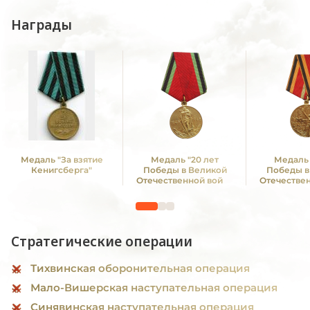
Награды
Медаль "За взятие
Медаль "20 лет
Медаль 
Кенигсберга"
Победы в Великой
Победы в
Отечественной войне
Отечестве
1941—1945 гг."
1941—19
Стратегические операции
Тихвинская оборонительная операция
Мало-Вишерская наступательная операция
Синявинская наступательная операция