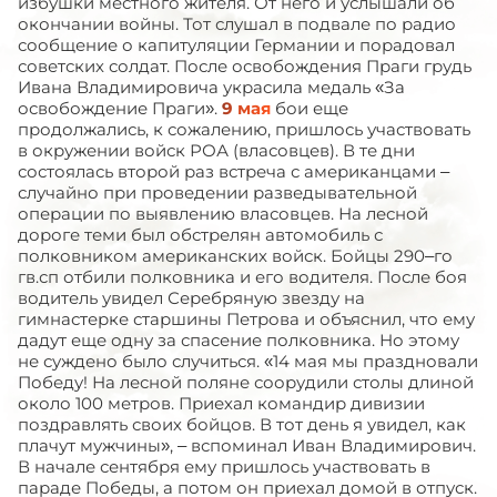
избушки местного жителя. От него и услышали об
окончании войны. Тот слушал в подвале по радио
сообщение о капитуляции Германии и порадовал
советских солдат. После освобождения Праги грудь
Ивана Владимировича украсила медаль «За
освобождение Праги».
9 мая
бои еще
продолжались, к сожалению, пришлось участвовать
в окружении войск РОА (власовцев). В те дни
состоялась второй раз встреча с американцами –
случайно при проведении разведывательной
операции по выявлению власовцев. На лесной
дороге теми был обстрелян автомобиль с
полковником американских войск. Бойцы 290–го
гв.сп отбили полковника и его водителя. После боя
водитель увидел Серебряную звезду на
гимнастерке старшины Петрова и объяснил, что ему
дадут еще одну за спасение полковника. Но этому
не суждено было случиться. «14 мая мы праздновали
Победу! На лесной поляне соорудили столы длиной
около 100 метров. Приехал командир дивизии
поздравлять своих бойцов. В тот день я увидел, как
плачут мужчины», – вспоминал Иван Владимирович.
В начале сентября ему пришлось участвовать в
параде Победы, а потом он приехал домой в отпуск.