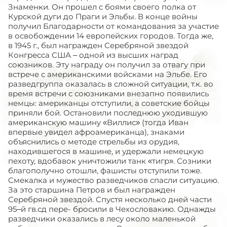
Знаменки. Он прошел с боями своего полка от
Курской дуги до Праги и Эльбы. В конце войны
получил Благодарности от командования за участие
в освобождении 14 европейских городов. Тогда же,
в 1945 г., был награжден Серебряной звездой
Конгресса США – одной из высших наград
союзников. Эту награду он получил за отвагу при
встрече с американскими войсками на Эльбе. Его
разведгруппа оказалась в сложной ситуации, т.к. во
время встречи с союзниками внезапно появились
немцы: американцы отступили, а советские бойцы
приняли бой. Остановили последнюю уходившую
американскую машину «Виллис» (тогда Иван
впервые увидел афроамериканца), знаками
объяснились о методе стрельбы из орудия,
находившегося в машине, и удержали немецкую
пехоту, вдобавок уничтожили танк «тигр». Созники
благополучно отошли, фашисты отступили тоже.
Смекалка и мужество разведчиков спасли ситуацию.
За это старшина Петров и был награжден
Серебряной звездой. Спустя несколько дней части
95–й гв.сд пере- бросили в Чехословакию. Однажды
разведчики оказались в лесу около маленькой