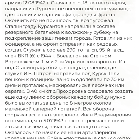
армию 12.08.1942 г. Сначала его, 18–летнего парня,
направили в Гурьевское военно-пехотное училище,
где готовили младших офицеров для фронта.
Окончить его не пришлось, т.к. враг угрожал
Сталинграду. Курсантов направили в составе
резервного батальона к волжскому рубежу на
подкрепление защитникам города. Готовили из них
офицеров, а на фронт отправили как рядовых
солдат. Служил в составе 290–го гв. сп, 95–й гв.сд,
член ВКП (б) с 1944 г. Воевал он на Степном,
Воронежском, 1–м и 2–м Украинском фронтах. Из–
под Сталинграда бойцов подразделения, где
служил И.В. Петров, направили под Курск. Шли
пешком к позициям, за ночь одолевали по 30 км,
днями прятались, маскировались в лесочках или
оврагах. В 40 км от с.Прохоровка следовало создать
еще одну линию обороны: каждому бойцу нужно
было выкопать за день по 8 метров окопов
маленькой саперной лопаткой. Вся оборона
сооружалась в пять эшелонов. Иван Владимирович
вспоминал, что 5.07.1943 г. около трех часов ночи
затряслась земля, началась артподготовка.
Оказалось, что начали ее наши артиллеристы,
упредив немцев. Бойцы–пехотинцы в своих окопах