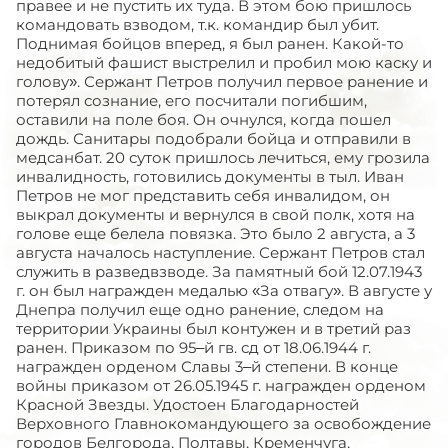
правее и не пустить их туда. В этом бою пришлось
командовать взводом, т.к. командир был убит.
Поднимая бойцов вперед, я был ранен. Какой-то
недобитый фашист выстрелил и пробил мою каску и
голову». Сержант Петров получил первое ранение и
потерял сознание, его посчитали погибшим,
оставили на поле боя. Он очнулся, когда пошел
дождь. Санитары подобрали бойца и отправили в
медсанбат. 20 суток пришлось лечиться, ему грозила
инвалидность, готовились документы в тыл. Иван
Петров не мог представить себя инвалидом, он
выкрал документы и вернулся в свой полк, хотя на
голове еще белела повязка. Это было 2 августа, а 3
августа началось наступление. Сержант Петров стал
служить в разведвзводе. За памятный бой 12.07.1943
г. он был награжден медалью «За отвагу». В августе у
Днепра получил еще одно ранение, следом на
территории Украины был контужен и в третий раз
ранен. Приказом по 95–й гв. сд от 18.06.1944 г.
награжден орденом Славы 3–й степени. В конце
войны приказом от 26.05.1945 г. награжден орденом
Красной Звезды. Удостоен Благодарностей
Верховного Главнокомандующего за освобождение
городов Белгорода, Полтавы, Кременчуга,