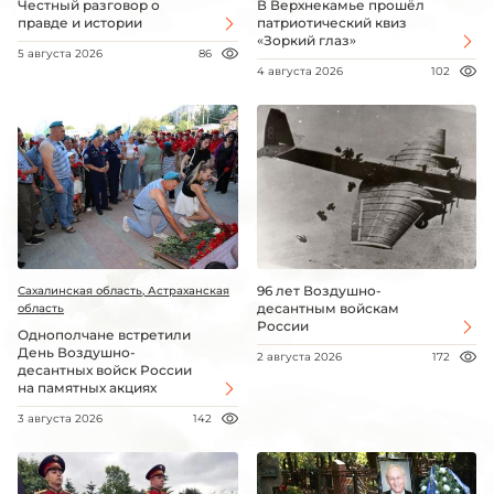
Честный разговор о
В Верхнекамье прошёл
правде и истории
патриотический квиз
«Зоркий глаз»
5 августа 2026
86
4 августа 2026
102
96 лет Воздушно-
Сахалинская область, Астраханская
десантным войскам
область
России
Однополчане встретили
День Воздушно-
2 августа 2026
172
десантных войск России
на памятных акциях
3 августа 2026
142