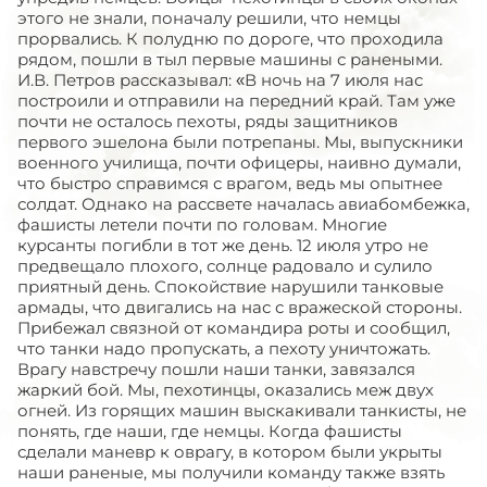
этого не знали, поначалу решили, что немцы
прорвались. К полудню по дороге, что проходила
рядом, пошли в тыл первые машины с ранеными.
И.В. Петров рассказывал: «В ночь на 7 июля нас
построили и отправили на передний край. Там уже
почти не осталось пехоты, ряды защитников
первого эшелона были потрепаны. Мы, выпускники
военного училища, почти офицеры, наивно думали,
что быстро справимся с врагом, ведь мы опытнее
солдат. Однако на рассвете началась авиабомбежка,
фашисты летели почти по головам. Многие
курсанты погибли в тот же день. 12 июля утро не
предвещало плохого, солнце радовало и сулило
приятный день. Спокойствие нарушили танковые
армады, что двигались на нас с вражеской стороны.
Прибежал связной от командира роты и сообщил,
что танки надо пропускать, а пехоту уничтожать.
Врагу навстречу пошли наши танки, завязался
жаркий бой. Мы, пехотинцы, оказались меж двух
огней. Из горящих машин выскакивали танкисты, не
понять, где наши, где немцы. Когда фашисты
сделали маневр к оврагу, в котором были укрыты
наши раненые, мы получили команду также взять