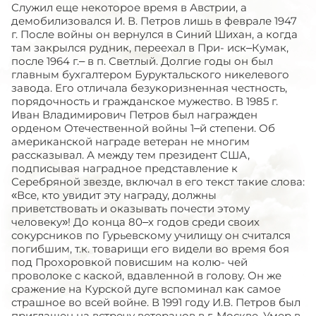
Служил еще некоторое время в Австрии, а
демобилизовался И. В. Петров лишь в феврале 1947
г. После войны он вернулся в Синий Шихан, а когда
там закрылся рудник, переехал в При- иск–Кумак,
после 1964 г.– в п. Светлый. Долгие годы он был
главным бухгалтером Буруктальского никелевого
завода. Его отличала безукоризненная честность,
порядочность и гражданское мужество. В 1985 г.
Иван Владимирович Петров был награжден
орденом Отечественной войны 1–й степени. Об
американской награде ветеран не многим
рассказывал. А между тем президент США,
подписывая наградное представление к
Серебряной звезде, включал в его текст такие слова:
«Все, кто увидит эту награду, должны
приветствовать и оказывать почести этому
человеку»! До конца 80–х годов среди своих
сокурсников по Гурьевскому училищу он считался
погибшим, т.к. товарищи его видели во время боя
под Прохоровкой повисшим на колю- чей
проволоке с каской, вдавленной в голову. Он же
сражение на Курской дуге вспоминал как самое
страшное во всей войне. В 1991 году И.В. Петров был
приглашен на встречу ветеранов в г. Москве. Умер в