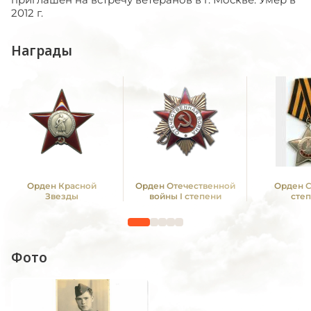
2012 г.
Награды
Орден Красной
Орден Отечественной
Орден С
Звезды
войны I степени
сте
Фото