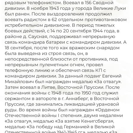
рядовым телефонистом. Воевал в 156 Сводной
дивизии. 8 ноября 1943 года у города Великие Луки
был ранен. После выздоровления продолжил
воевать радистом в 62 отдельном противотанковом
истребительном дивизионе. В период тяжелых
боевых действий, с 14 по 20 сентября 1944 года, в
районе д. Саусная, поддерживал непрерывную
связь командира батареи с командиром дивизии. А
18 сентября, после того как вражеским снарядом
была выведена из строя связь, он, в
непосредственной близости от противника, под
непрерывным пулеметным огнем, провел
телефонную линию и обеспечил связь КП с
командиром дивизии. За данный подвиг Евгений
Михайлович был награжден медалью «За отвагу».
Затем воевал в Литве, Восточной Пруссии. После
окончания войны с 1948 года по 1950 год служил
сержантом в автороте в г. Аннаберг, в Восточной
Пруссии, где занимались ликвидацией урановой
руды. Во время войны был награжден «Орденом
Отечественной войны I степени», двумя медалями
«За отвагу», медалью «За взятие Кенигсберга»,
медалью «За победу над Германией в Великой
Отечественной войне 1941-1945 гг.», медалью «За