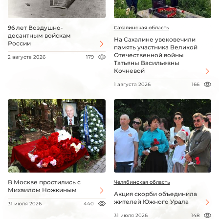
96 лет Воздушно-
Сахалинская область
десантным войскам
На Сахалине увековечили
России
память участника Великой
Отечественной войны
2 августа 2026
179
Татьяны Васильевны
Кочневой
1 августа 2026
166
В Москве простились с
Челябинская область
Михаилом Ножкиным
Акция скорби объединила
жителей Южного Урала
31 июля 2026
440
31 июля 2026
148