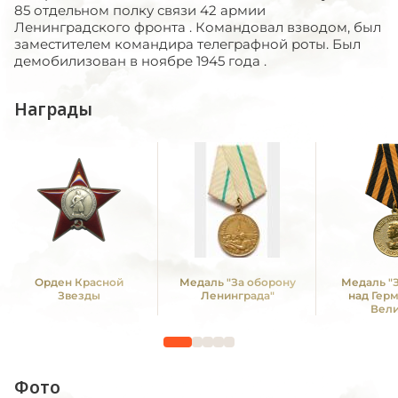
85 отдельном полку связи 42 армии
Ленинградского фронта . Командовал взводом, был
заместителем командира телеграфной роты. Был
демобилизован в ноябре 1945 года .
Награды
Орден Красной
Медаль "За оборону
Медаль "
Звезды
Ленинграда"
над Гер
Вел
Отечестве
1941 -19
Фото