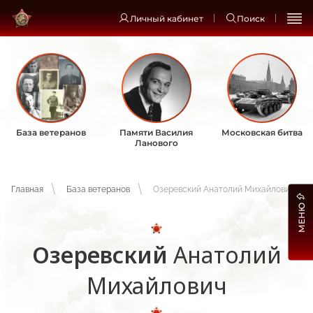
Личный кабинет
Поиск
База ветеранов
Памяти Василия
Московская битва
Ланового
Главная
База ветеранов
Озеревский Анатолий Михайлович
МЕНЮ
Озеревский
Анатолий
Михайлович