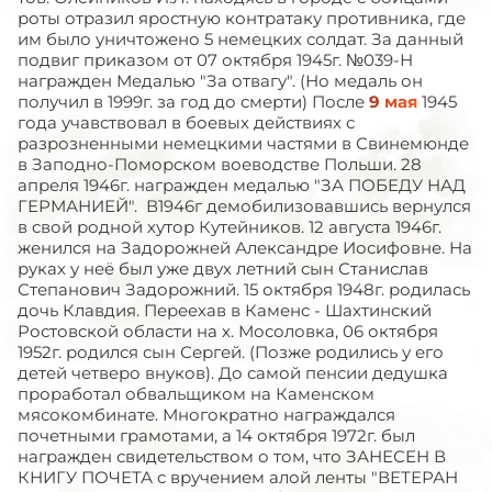
роты отразил яростную контратаку противника, где
им было уничтожено 5 немецких солдат. За данный
подвиг приказом от 07 октября 1945г. №039-Н
награжден Медалью "За отвагу". (Но медаль он
получил в 1999г. за год до смерти) После
9 мая
1945
года учавствовал в боевых действиях с
разрозненными немецкими частями в Свинемюнде
в Заподно-Поморском воеводстве Польши. 28
апреля 1946г. награжден медалью "ЗА ПОБЕДУ НАД
ГЕРМАНИЕЙ". В1946г демобилизовавшись вернулся
в свой родной хутор Кутейников. 12 августа 1946г.
женился на Задорожней Александре Иосифовне. На
руках у неё был уже двух летний сын Станислав
Степанович Задорожний. 15 октября 1948г. родилась
дочь Клавдия. Переехав в Каменс - Шахтинский
Ростовской области на х. Мосоловка, 06 октября
1952г. родился сын Сергей. (Позже родились у его
детей четверо внуков). До самой пенсии дедушка
проработал обвальщиком на Каменском
мясокомбинате. Многократно награждался
почетными грамотами, а 14 октября 1972г. был
награжден свидетельством о том, что ЗАНЕСЕН В
КНИГУ ПОЧЕТА с вручением алой ленты "ВЕТЕРАН