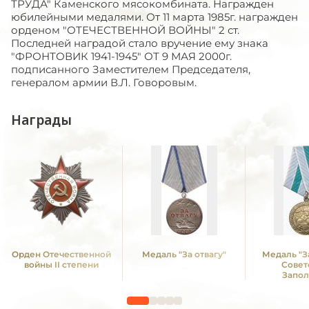
ТРУДА" Каменского мясокомбината. Награжден
юбилейными медалями. От 11 марта 1985г. награжден
орденом "ОТЕЧЕСТВЕННОЙ ВОЙНЫ" 2 ст.
Последней наградой стало вручение ему знака
"ФРОНТОВИК 1941-1945" ОТ 9 МАЯ 2000г.
подписанного Заместителем Председателя,
генералом армии В.Л. Говоровым.
Награды
Орден Отечественной
Медаль "За отвагу"
Медаль "З
войны II степени
Совет
Запол