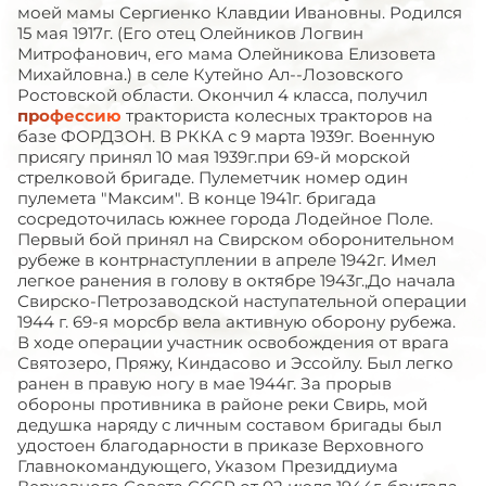
моей мамы Сергиенко Клавдии Ивановны. Родился
15 мая 1917г. (Его отец Олейников Логвин
Митрофанович, его мама Олейникова Елизовета
Михайловна.) в селе Кутейно Ал--Лозовского
Ростовской области. Окончил 4 класса, получил
профессию
тракториста колесных тракторов на
базе ФОРДЗОН. В РККА с 9 марта 1939г. Военную
присягу принял 10 мая 1939г.при 69-й морской
стрелковой бригаде. Пулеметчик номер один
пулемета "Максим". В конце 1941г. бригада
сосредоточилась южнее города Лодейное Поле.
Первый бой принял на Свирском оборонительном
рубеже в контрнаступлении в апреле 1942г. Имел
легкое ранения в голову в октябре 1943г.,До начала
Свирско-Петрозаводской наступательной операции
1944 г. 69-я морсбр вела активную оборону рубежа.
В ходе операции участник освобождения от врага
Святозеро, Пряжу, Киндасово и Эссойлу. Был легко
ранен в правую ногу в мае 1944г. За прорыв
обороны противника в районе реки Свирь, мой
дедушка наряду с личным составом бригады был
удостоен благодарности в приказе Верховного
Главнокомандующего, Указом Президдиума