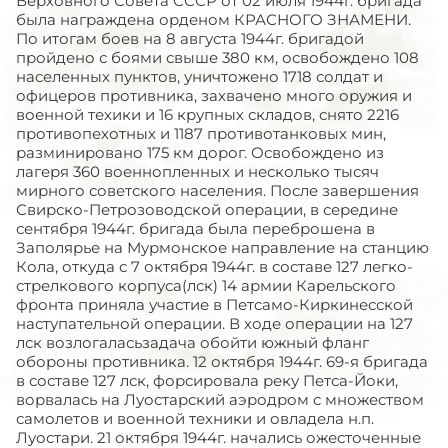
Верховного Совета СССР от 02 июля 1944г. бригада
была награждена орденом КРАСНОГО ЗНАМЕНИ.
По итогам боев на 8 августа 1944г. бригадой
пройдено с боями свыше 380 км, освобождено 108
населенных пунктов, уничтожено 1718 солдат и
офицеров противника, захвачено много оружия и
военной техики и 16 крупных складов, снято 2216
противопехотных и 1187 противотанковых мин,
разминировано 175 км дорог. Освобождено из
лагеря 360 военнопленных и несколько тысяч
мирного советского населения. После завершения
Свирско-Петрозоводской операции, в середине
сентября 1944г. бригада была переброшена в
Заполярье на Мурмонское направление на станцию
Кола, откуда с 7 октября 1944г. в составе 127 легко-
стрелкового корпуса(лск) 14 армии Карельского
фронта приняла участие в Петсамо-Киркинесской
наступательной операции. В ходе операции на 127
лск возлогаласьзадача обойти южный фланг
обороны противника. 12 октября 1944г. 69-я бригада
в составе 127 лск, форсировала реку Петса-Йоки,
ворвалась на Луостарский аэродром с множеством
самолетов и военной техники и овладела н.п.
Луостари. 21 октября 1944г. начались ожесточенные