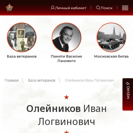
Личный кабинет
Поиск
База ветеранов
Памяти Василия
Московская битва
Ланового
Главная
База ветеранов
Олейников Иван Логвинович
МЕНЮ
Олейников
Иван
Логвинович