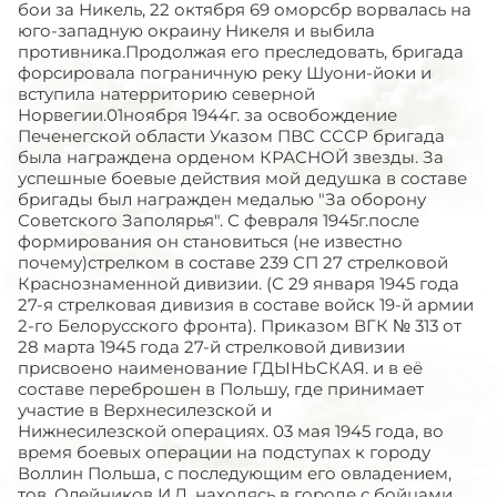
бои за Никель, 22 октября 69 оморсбр ворвалась на
юго-западную окраину Никеля и выбила
противника.Продолжая его преследовать, бригада
форсировала пограничную реку Шуони-йоки и
вступила натерриторию северной
Норвегии.01ноября 1944г. за освобождение
Печенегской области Указом ПВС СССР бригада
была награждена орденом КРАСНОЙ звезды. За
успешные боевые действия мой дедушка в составе
бригады был награжден медалью "За оборону
Советского Заполярья". С февраля 1945г.после
формирования он становиться (не известно
почему)стрелком в составе 239 СП 27 стрелковой
Краснознаменной дивизии. (С 29 января 1945 года
27-я стрелковая дивизия в составе войск 19-й армии
2-го Белорусского фронта). Приказом ВГК № 313 от
28 марта 1945 года 27-й стрелковой дивизии
присвоено наименование ГДЫНЬСКАЯ. и в её
составе переброшен в Польшу, где принимает
участие в Верхнесилезской и
Нижнесилезской операциях. 03 мая 1945 года, во
время боевых операции на подступах к городу
Воллин Польша, с последующим его овладением,
тов. Олейников И.Л. находясь в городе с бойцами