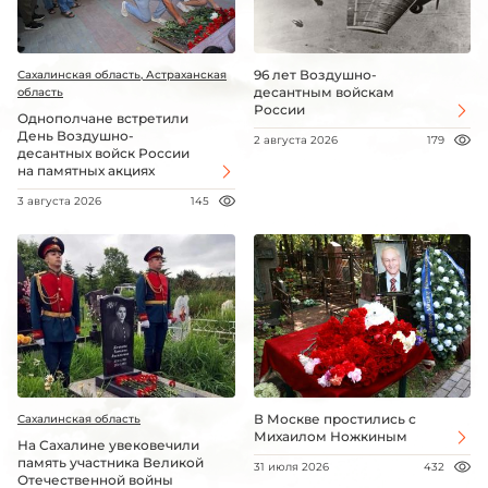
96 лет Воздушно-
Сахалинская область, Астраханская
десантным войскам
область
России
Однополчане встретили
День Воздушно-
2 августа 2026
179
десантных войск России
на памятных акциях
3 августа 2026
145
В Москве простились с
Сахалинская область
Михаилом Ножкиным
На Сахалине увековечили
память участника Великой
31 июля 2026
432
Отечественной войны