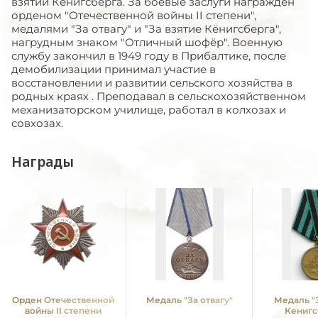
взятии Кёнигсберга. За боевые заслуги награждён
орденом "Отечественной войны II степени",
медалями "За отвагу" и "За взятие Кёнигсберга",
нагрудным знаком "Отличный шофёр". Военную
службу закончил в 1949 году в Прибалтике, после
демобилизации принимал участие в
восстановлении и развитии сельского хозяйства в
родных краях . Преподавал в сельскохозяйственном
механизаторском училище, работал в колхозах и
совхозах.
Награды
Орден Отечественной
Медаль "За отвагу"
Медаль "
войны II степени
Кенигс