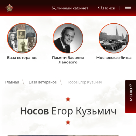
Личный кабинет
Поиск
База ветеранов
Памяти Василия
Московская битва
Ланового
Главная
База ветеранов
Носов Егор Кузьмич
МЕНЮ
Носов
Егор Кузьмич