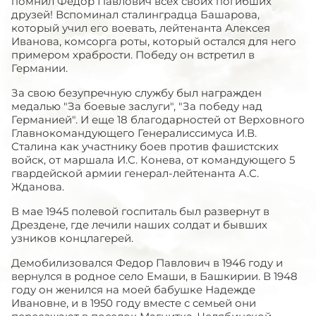
помнил Федор Павлович всех своих погибших
друзей! Вспоминал сталинградца Башарова,
который учил его воевать, лейтенанта Алексея
Иванова, комсорга роты, который остался для него
примером храбрости. Победу он встретил в
Германии.
За свою безупречную службу был награжден
медалью "За боевые заслуги", "За победу над
Германией". И еще 18 благодарностей от Верховного
Главнокомандующего Генералиссимуса И.В.
Сталина как участнику боев против фашистских
войск, от маршала И.С. Конева, от командующего 5
гвардейской армии генерал-лейтенанта А.С.
Жданова.
В мае 1945 полевой госпиталь был развернут в
Дрездене, где лечили наших солдат и бывших
узников концлагерей.
Демобилизовался Федор Павлович в 1946 году и
вернулся в родное село Емаши, в Башкирии. В 1948
году он женился на моей бабушке Надежде
Ивановне, и в 1950 году вместе с семьей они