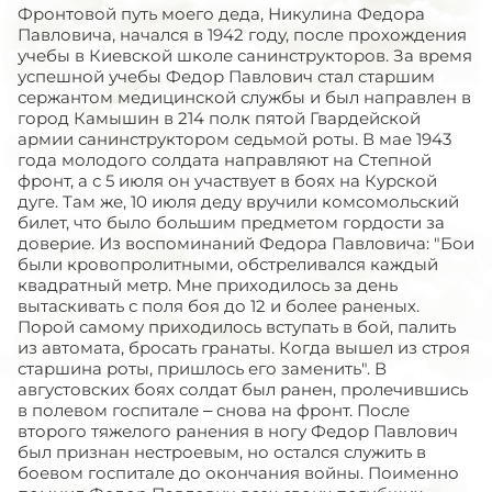
Фронтовой путь моего деда, Никулина Федора
Павловича, начался в 1942 году, после прохождения
учебы в Киевской школе санинструкторов. За время
успешной учебы Федор Павлович стал старшим
сержантом медицинской службы и был направлен в
город Камышин в 214 полк пятой Гвардейской
армии санинструктором седьмой роты. В мае 1943
года молодого солдата направляют на Степной
фронт, а с 5 июля он участвует в боях на Курской
дуге. Там же, 10 июля деду вручили комсомольский
билет, что было большим предметом гордости за
доверие. Из воспоминаний Федора Павловича: "Бои
были кровопролитными, обстреливался каждый
квадратный метр. Мне приходилось за день
вытаскивать с поля боя до 12 и более раненых.
Порой самому приходилось вступать в бой, палить
из автомата, бросать гранаты. Когда вышел из строя
старшина роты, пришлось его заменить". В
августовских боях солдат был ранен, пролечившись
в полевом госпитале – снова на фронт. После
второго тяжелого ранения в ногу Федор Павлович
был признан нестроевым, но остался служить в
боевом госпитале до окончания войны. Поименно