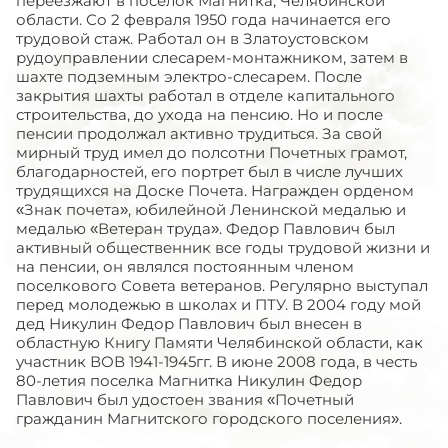
переезжают в поселок Магнитка, Челябинской
области. Со 2 февраля 1950 года начинается его
трудовой стаж. Работал он в Златоустовском
рудоуправлении слесарем-монтажником, затем в
шахте подземным электро-слесарем. После
закрытия шахты работал в отделе капитального
строительства, до ухода на пенсию. Но и после
пенсии продолжал активно трудиться. За свой
мирный труд имел до полсотни Почетных грамот,
благодарностей, его портрет был в числе лучших
трудящихся на Доске Почета. Награжден орденом
«Знак почета», юбилейной Ленинской медалью и
медалью «Ветеран труда». Федор Павлович был
активный общественник все годы трудовой жизни и
на пенсии, он являлся постоянным членом
поселкового Совета ветеранов. Регулярно выступал
перед молодежью в школах и ПТУ. В 2004 году мой
дед Никулин Федор Павлович был внесен в
областную Книгу Памяти Челябинской области, как
участник ВОВ 1941-1945гг. В июне 2008 года, в честь
80-летия поселка Магнитка Никулин Федор
Павлович был удостоен звания «Почетный
гражданин Магнитского городского поселения».