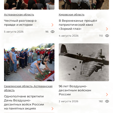
Астраханская область
Кировская область
Честный разговор о
В Верхнекамье прошёл
правде и истории
патриотический квиз
«Зоркий глаз»
5 августа 2026
96
4 августа 2026
110
96 лет Воздушно-
Сахалинская область, Астраханская
десантным войскам
область
России
Однополчане встретили
День Воздушно-
2 августа 2026
182
десантных войск России
на памятных акциях