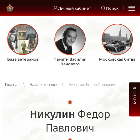
Личный кабинет
Поиск
База ветеранов
Памяти Василия
Московская битва
Ланового
Главная
База ветеранов
Никулин Федор Павлович
МЕНЮ
Никулин
Федор
Павлович