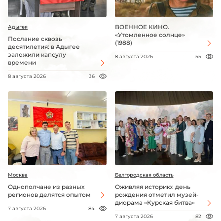
ВОЕННОЕ КИНО.
Адыгея
«Утомленное солнце»
Послание сквозь
(1988)
десятилетия: в Адыгее
заложили капсулу
8 августа 2026
55
времени
8 августа 2026
36
Москва
Белгородская область
Однополчане из разных
Оживляя историю: день
регионов делятся опытом
рождения отметил музей-
диорама «Курская битва»
7 августа 2026
84
7 августа 2026
82