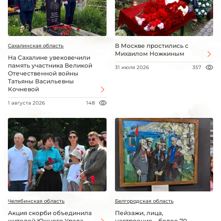
В Москве простились с
Сахалинская область
Михаилом Ножкиным
На Сахалине увековечили
память участника Великой
31 июля 2026
357
Отечественной войны
Татьяны Васильевны
Кочневой
1 августа 2026
148
Челябинская область
Белгородская область
Акция скорби объединила
Пейзажи, лица,
жителей Южного Урала
настроение – более 70