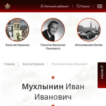
Личный кабинет
Поиск
База ветеранов
Памяти Василия
Московская битва
Ланового
Главная
База ветеранов
Мухлынин Иван Иванович
МЕНЮ
Мухлынин
Иван
Иванович