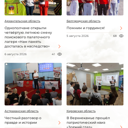
Архангельская область
Белгородская область
Однополчане открыли
Помним и гордимся!
четвёртую летнюю смену
5 августа 2026
68
поискового палаточного
лагеря «Нам память
досталась в наследство»
6 августа 2026
41
Астраханская область
Кировская область
Честный разговор о
В Верхнекамье прошёл
правде и истории
патриотический квиз
«Зоркий глаз»