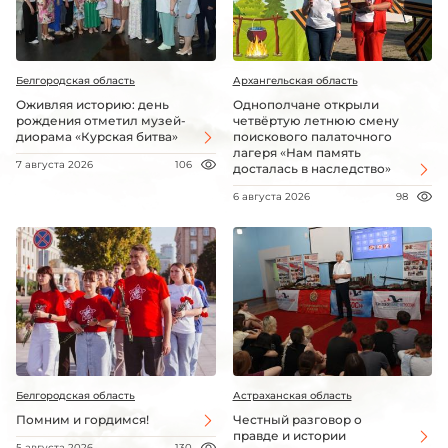
Белгородская область
Архангельская область
Оживляя историю: день
Однополчане открыли
рождения отметил музей-
четвёртую летнюю смену
диорама «Курская битва»
поискового палаточного
лагеря «Нам память
7 августа 2026
106
досталась в наследство»
6 августа 2026
98
Белгородская область
Астраханская область
Помним и гордимся!
Честный разговор о
правде и истории
5 августа 2026
130