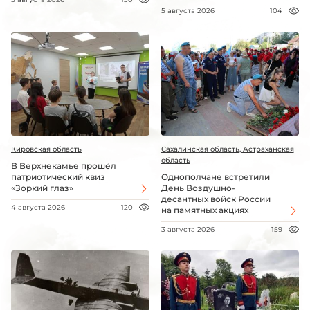
5 августа 2026
104
Кировская область
Сахалинская область, Астраханская
область
В Верхнекамье прошёл
патриотический квиз
Однополчане встретили
«Зоркий глаз»
День Воздушно-
десантных войск России
4 августа 2026
120
на памятных акциях
3 августа 2026
159