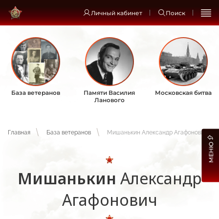
Личный кабинет
Поиск
База ветеранов
Памяти Василия
Московская битва
Ланового
Главная
База ветеранов
Мишанькин Александр Агафонович
МЕНЮ
Мишанькин
Александр
Агафонович