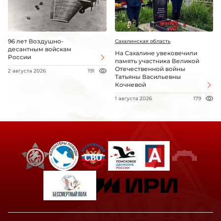
96 лет Воздушно-
Сахалинская область
десантным войскам
На Сахалине увековечили
России
память участника Великой
Отечественной войны
2 августа 2026
191
Татьяны Васильевны
Кочневой
1 августа 2026
179