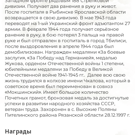
Западном фронте рядовым 188 Стрелковой
дивизии. Получает два ранения в руку и живот.
После госпиталя в Рыбинске Ярославской области
возвращается в свою дивизию. В мае 1943 года
переводят на 1-ый Украинский фронт адъютантом 27
армии. В феврале 1944 года получает серьёзное
ранение в руку, в бою потерял 3 пальца на правой
руке и был отправлен в госпиталь в город Тбилиси,
после выздоровления в апреле 1944 года был
демобилизован. Награжден медалями «За боевые
заслуги», «За Победу над Германией», медалью
Жукова, орденом Отечественной войны 1 степени,
юбилейными медалями за Победу в Великой
Отечественной войне 1941-1945 гг.. Далее всю свою
жизнь трудился в колхозе имени Чкалова, который в
советское время был переименован в совхоз
«Мокшинский». Имеет большое количество
Почетных грамот, бронзовая медаль за достигнутые
успехи в развитии народного хозяйства СССР,
ветеран труда. Захоронен в с. Высокие Поляны
Пителинского района Рязанской области 28.12.1997 г.
Награды