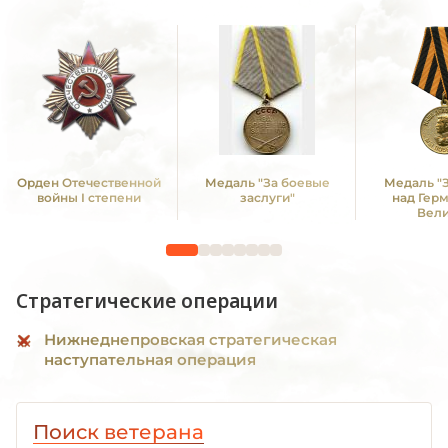
Орден Отечественной
Медаль "За боевые
Медаль "
войны I степени
заслуги"
над Гер
Вел
Отечестве
1941 -19
Стратегические операции
Нижнеднепровская стратегическая
наступательная операция
Поиск ветерана