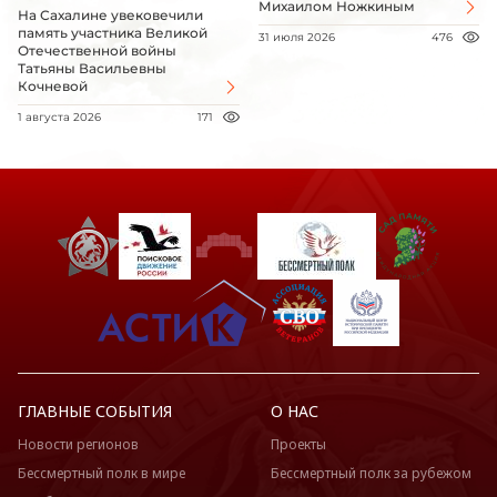
Михаилом Ножкиным
На Сахалине увековечили
память участника Великой
31 июля 2026
476
Отечественной войны
Татьяны Васильевны
Кочневой
1 августа 2026
171
ГЛАВНЫЕ СОБЫТИЯ
О НАС
Новости регионов
Проекты
Бессмертный полк в мире
Бессмертный полк за рубежом