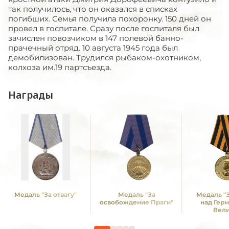
так получилось, что он оказался в списках
погибших. Семья получила похоронку. 150 дней он
провел в госпитале. Сразу после госпиталя был
зачислен повозчиком в 147 полевой банно-
прачечный отряд. 10 августа 1945 года был
демобилизован. Трудился рыбаком-охотником,
колхоза им.19 партсъезда.
Награды
Медаль "За отвагу"
Медаль "За
Медаль "
освобождение Праги"
над Гер
Вел
Отечестве
1941 -19