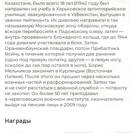
Казахстане, было всего 18 лет.В1942 году был
направлен на учебу в Харьковское артиллерийское
училище, эвакуированное в Узбекистан, выпущен в
звании лейтенанта. Их дивизию направили в так
называемую Московскую зону обороны, откуда
вскоре перебросили к Ладожскому озеру, затем —
внутрь прорванного блокадного кольца, где до 1944
года дивизия участвовала в боях. Затем
Ораниенбаумский плацдарм, потом Прибалтика.
Войну, в течение которой получил два ранения
(одно под правую лопатку, другое — в левую ногу,
осколок до сих пор остался в ноге), Борис
Мельников закончил в Курляндии (Восточная
Латвия). После этого он прошел через несколько
военных частей и расформирований .Затем так
и не смог расстаться с военной службой — попросту
не захотел. Он более 50 лет преподавал
в череповецком военном институте, окончательно
выйдя на пенсию лишь в 2009 году.
Награды