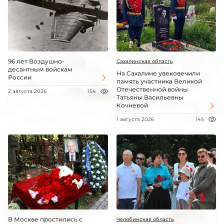
96 лет Воздушно-
Сахалинская область
десантным войскам
На Сахалине увековечили
России
память участника Великой
Отечественной войны
2 августа 2026
154
Татьяны Васильевны
Кочневой
1 августа 2026
145
В Москве простились с
Челябинская область