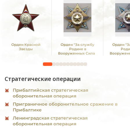
Орден Красной
Орден "За службу
Орден "З
Звезды
Родине в
Роди
Вооруженных Силах
Вооружен
СССР" I ст
СССР"
Стратегические операции
Прибалтийская стратегическая
оборонительная операция
Приграничное оборонительное сражение в
Прибалтике
Ленинградская стратегическая
оборонительная операция