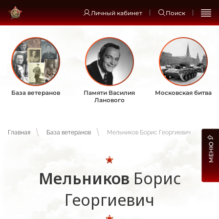
Личный кабинет
Поиск
База ветеранов
Памяти Василия
Московская битва
Ланового
Главная
База ветеранов
Мельников Борис Георгиевич
МЕНЮ
Мельников
Борис
Георгиевич