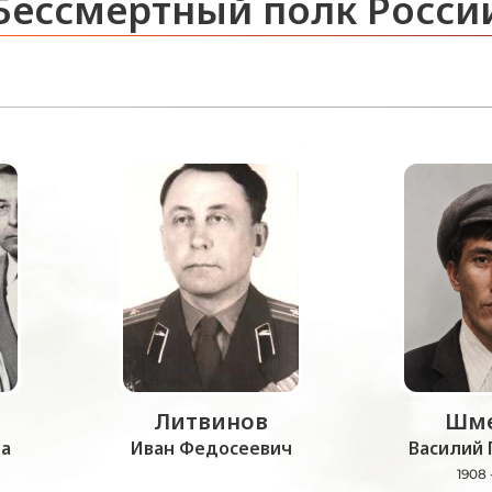
Бессмертный полк Росси
Литвинов
Шме
а
Иван Федосеевич
Василий 
1908 