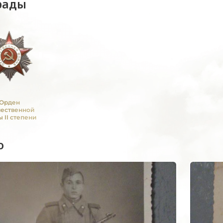
рады
Орден
чественной
 II степени
о