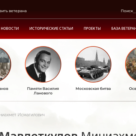
вить ветерана
Поиск
НОВОСТИ
ИСТОРИЧЕСКИЕ СТАТЬИ
ПРОЕКТЫ
БАЗА ВЕТЕРА
анов
Памяти Василия
Московская битва
Осв
Ланового
ниахмет Исмагилович
Мавлеткулов
Миниахме