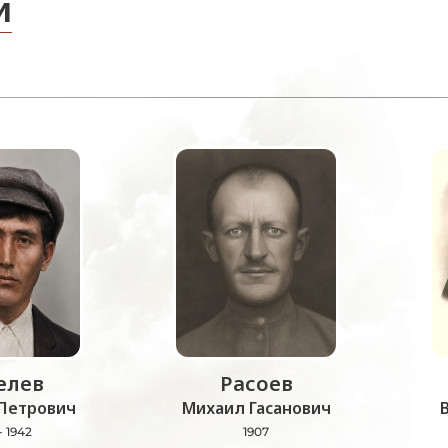
и
лев
Расоев
Петрович
Михаил Гасанович
- 1942
1907