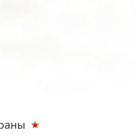
ераны