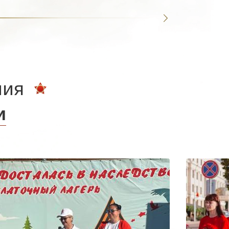
ния
и