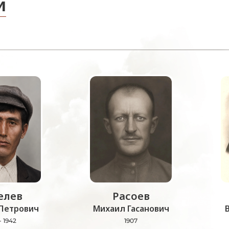
и
лев
Расоев
Петрович
Михаил Гасанович
- 1942
1907