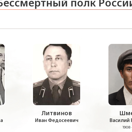
Бессмертный полк Росси
Литвинов
Шме
а
Иван Федосеевич
Василий 
1908 