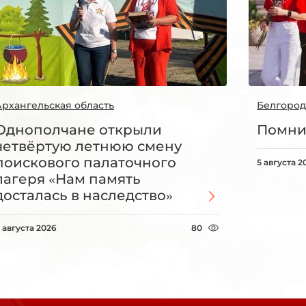
Архангельская область
Белгород
Однополчане открыли
Помни
четвёртую летнюю смену
поискового палаточного
5 августа 2
лагеря «Нам память
досталась в наследство»
 августа 2026
80