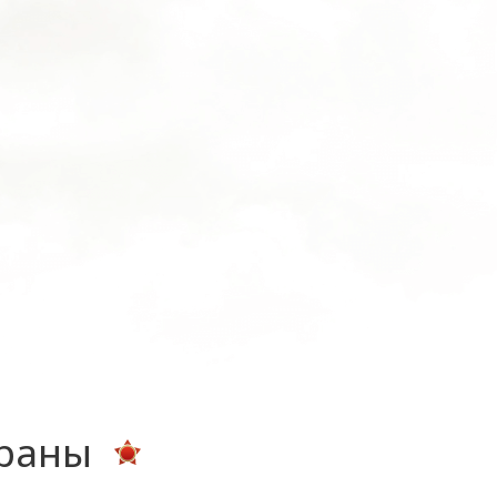
ераны