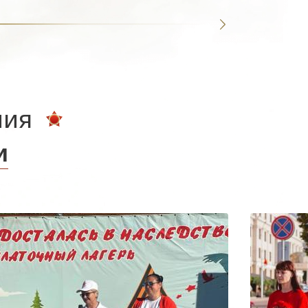
ния
и