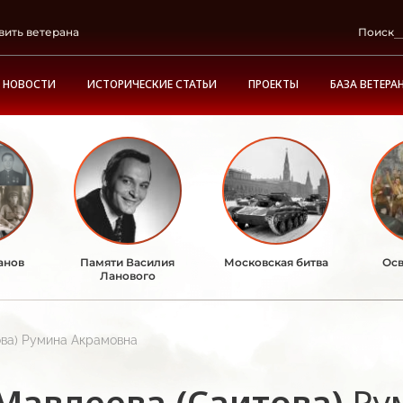
вить ветерана
Поиск
НОВОСТИ
ИСТОРИЧЕСКИЕ СТАТЬИ
ПРОЕКТЫ
БАЗА ВЕТЕРА
анов
Памяти Василия
Московская битва
Осв
Ланового
ова) Румина Акрамовна
Мавлеева (Саитова)
Ру