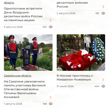
десантным войскам
область
России
Однополчане встретили
День Воздушно-
2 августа 2026
182
десантных войск России
на памятных акциях
3 августа 2026
150
В Москве простились с
Сахалинская область
Михаилом Ножкиным
На Сахалине увековечили
память участника Великой
31 июля 2026
454
Отечественной войны
Татьяны Васильевны
Кочневой
1 августа 2026
168