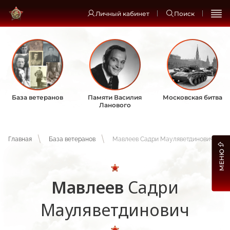
Личный кабинет
Поиск
База ветеранов
Памяти Василия
Московская битва
Ланового
Главная
База ветеранов
Мавлеев Садри Мауляветдинович
МЕНЮ
Мавлеев
Садри
Мауляветдинович