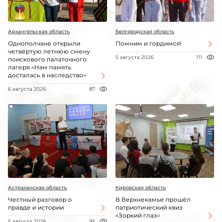
Архангельская область
Белгородская область
Однополчане открыли
Помним и гордимся!
четвёртую летнюю смену
5 августа 2026
111
поискового палаточного
лагеря «Нам память
досталась в наследство»
6 августа 2026
87
Астраханская область
Кировская область
Честный разговор о
В Верхнекамье прошёл
правде и истории
патриотический квиз
«Зоркий глаз»
5 августа 2026
95