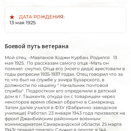
ДАТА РОЖДЕНИЯ:
13 мая 1925
Боевой путь ветерана
Мой отец -Мавланов Ходжи Курбан. Родился 13
мая 1925. По рассказам самого отца -Мать он
помнил смутно, Отца его (моего деда) арестовали в
годы репресии 1935-1937 годах. Отец говорил что за
то что был на службе у эмира Бухарского, в
должности по нашему " Начальник почтовой
службы" Подростком его определили в детский
дом в г. Ташкенте, откуда он с товарищем через
некоторое время сбежал обратно в Самарканд.
Затем далее учился в ФЗУ (Фабрично-заводское
училище) Работал. 23 января 1943 года призвался на
фронт Джанбийским районным военным
коммисариатом Самаркандской области. 25 марта
1943г принял присягу. Служил в пехоте, в 144