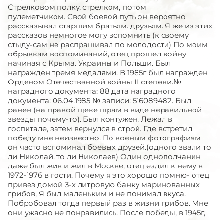
Стрелковом полку, стрелком, потом
пулеметчиком. Свой боевой путь он вероятно
рассказывал старшим братьям. друзьям. Я же из этих
рассказов немногое могу вспомнить (к своему
стыду-сам не распрашивал по молодости) По моим
обрывкам воспоминаний, отец прошел войну
начиная с Крыма. Украины и Польши. Был
награжден тремя медалями. В 1985г был награжден
Орденом Отечественной войны II степени.№
наградного документа: 88 дата наградного
документа: 06.04.1985 № записи: 516089482. Был
ранен (на правой щеке шрам в виде неравильной
звезды почему-то). Был контужен. Лежал в
госпитале, затем вернулся в строй. Где встретил
победу мне неизвестно. По военым фотографиям
он часто вспоминал боевых друзей.(одного звали то
ли Николай. то ли Николаев) Один однополчанин
даже был жив и жил в Москве, отец ездил к нему в
1972-1976 в гости. Почему я это хорошо помню- отец
привез домой 3-х литровую банку маринованных
грибов, Я был маленьким и не понимал вкуса.
Побробовал тогда первый раз в жизни грибов. Мне
они ужасно не понравились. После победы, в 1945г,