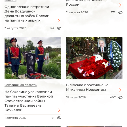
России
Однополчане встретили
День Воздушно-
2 августа 2026
172
десантных войск России
на памятных акциях
3 августа 2026
142
В Москве простились с
Сахалинская область
Михаилом Ножкиным
На Сахалине увековечили
память участника Великой
31 июля 2026
407
Отечественной войны
Татьяны Васильевны
Кочневой
1 августа 2026
161