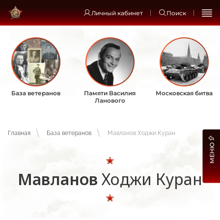
Личный кабинет
Поиск
База ветеранов
Памяти Василия
Московская битва
Ланового
Главная
База ветеранов
Мавланов Ходжи Куран
МЕНЮ
Мавланов
Ходжи Куран