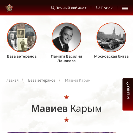
Личный кабинет
Поиск
База ветеранов
Памяти Василия
Московская битва
Ланового
Главная
База ветеранов
Мавиев Карым
МЕНЮ
Мавиев
Карым