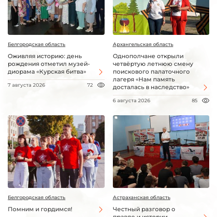
Белгородская область
Архангельская область
Оживляя историю: день
Однополчане открыли
рождения отметил музей-
четвёртую летнюю смену
диорама «Курская битва»
поискового палаточного
лагеря «Нам память
7 августа 2026
72
досталась в наследство»
6 августа 2026
85
Белгородская область
Астраханская область
Помним и гордимся!
Честный разговор о
правде и истории