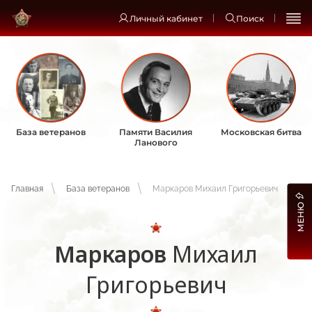
Личный кабинет
Поиск
База ветеранов
Памяти Василия
Московская битва
Ланового
Главная
База ветеранов
Маркаров Михаил Григорьевич
МЕНЮ
Маркаров
Михаил
Григорьевич