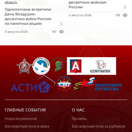
десантным войскам
область
России
Однополчане встретили
День Воздушно-
2 августа 2026
193
десантных войск России
на памятных акциях
3 августа 2026
167
ГЛАВНЫЕ СОБЫТИЯ
О НАС
Новости регионов
Проекты
Бессмертный полк в мире
Бессмертный полк за рубежом