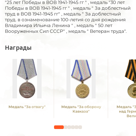
"25 лет Победы в ВОВ 1941-1945 гг " , медаль "30 лет
Победы в ВОВ 1941-1945 гг " , медаль " За доблестный
труд в ВОВ 1941-1945 гг" , медаль " За доблестный
труд. в ознаменование 100-летия со дня рождения
Владимира Ильича Ленина " , медаль " 50 лет
Вооруженных Сил СССР" , медаль " Ветеран труда".
Награды
Медаль "За отвагу"
Медаль "За оборону
Медаль "
Кавказа"
над Гер
Вел
Отечестве
1941 -19