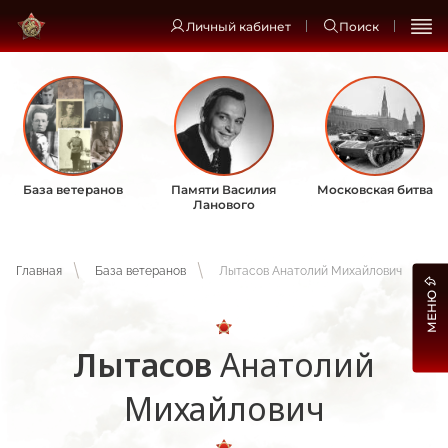
Личный кабинет
Поиск
База ветеранов
Памяти Василия
Московская битва
Ланового
Главная
База ветеранов
Лытасов Анатолий Михайлович
МЕНЮ
Лытасов
Анатолий
Михайлович