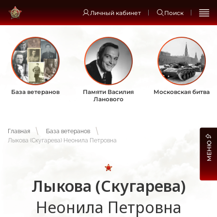
Личный кабинет
Поиск
База ветеранов
Памяти Василия
Московская битва
Ланового
Главная
База ветеранов
Лыкова (Скугарева) Неонила Петровна
МЕНЮ
Лыкова (Скугарева)
Неонила Петровна