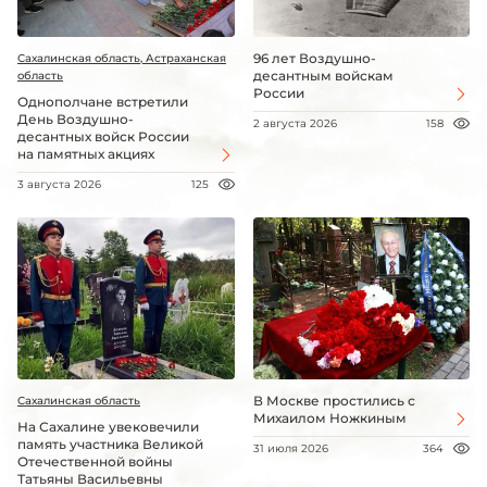
96 лет Воздушно-
Сахалинская область, Астраханская
десантным войскам
область
России
Однополчане встретили
День Воздушно-
2 августа 2026
158
десантных войск России
на памятных акциях
3 августа 2026
125
В Москве простились с
Сахалинская область
Михаилом Ножкиным
На Сахалине увековечили
память участника Великой
31 июля 2026
364
Отечественной войны
Татьяны Васильевны