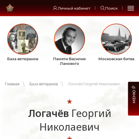
Личный кабинет
Поиск
База ветеранов
Памяти Василия
Московская битва
Ланового
Главная
База ветеранов
Логачёв Георгий Николаевич
МЕНЮ
Логачёв
Георгий
Николаевич