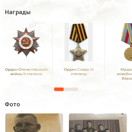
Награды
Орден Отечественной
Орден Славы III
Медал
войны II степени
степени
освобо
Варш
Фото