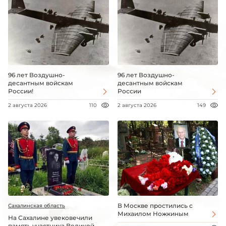
96 лет Воздушно-
96 лет Воздушно-
десантным войскам
десантным войскам
России!
России
2 августа 2026
110
2 августа 2026
149
В Москве простились с
Сахалинская область
Михаилом Ножкиным
На Сахалине увековечили
память участника Великой