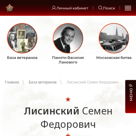
Личный кабинет
Поиск
База ветеранов
Памяти Василия
Московская битва
Ланового
Главная
База ветеранов
Лисинский Семен Федорович
МЕНЮ
Лисинский
Семен
Федорович