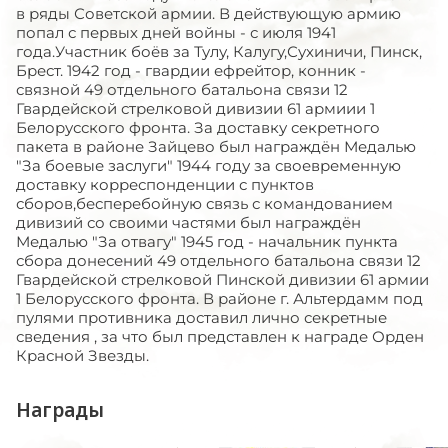
в ряды Советской армии. В действующую армию
попал с первых дней войны - с июля 1941
года.Участник боёв за Тулу, Калугу,Сухиничи, Пинск,
Брест. 1942 год - гвардии ефрейтор, конник -
связной 49 отдельного батальона связи 12
Гвардейской стрелковой дивизии 61 армиии 1
Белорусского фронта. За доставку секретного
пакета в районе Зайцево был награждён Медалью
"За боевые заслуги" 1944 году за своевременную
доставку корреспонденции с пунктов
сборов,бесперебойную связь с командованием
дивизий со своими частями был награждён
Медалью "За отвагу" 1945 год - начальник пункта
сбора донесений 49 отдельного батальона связи 12
Гвардейской стрелковой Пинской дивизии 61 армии
1 Белорусского фронта. В районе г. Альтердамм под
пулями противника доставил лично секретные
сведения , за что был представлен к награде Орден
Красной Звезды.
Награды