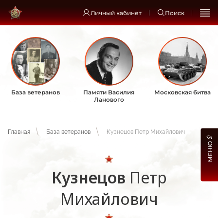
Личный кабинет
Поиск
База ветеранов
Памяти Василия
Московская битва
Ланового
Главная
База ветеранов
Кузнецов Петр Михайлович
МЕНЮ
Кузнецов
Петр
Михайлович