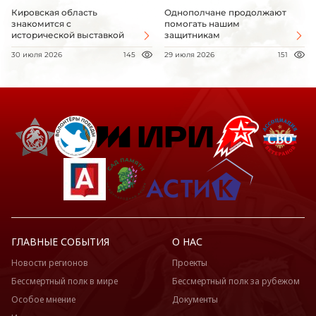
Кировская область
Однополчане продолжают
знакомится с
помогать нашим
исторической выставкой
защитникам
30 июля 2026
145
29 июля 2026
151
ГЛАВНЫЕ СОБЫТИЯ
О НАС
Новости регионов
Проекты
Бессмертный полк в мире
Бессмертный полк за рубежом
Особое мнение
Документы