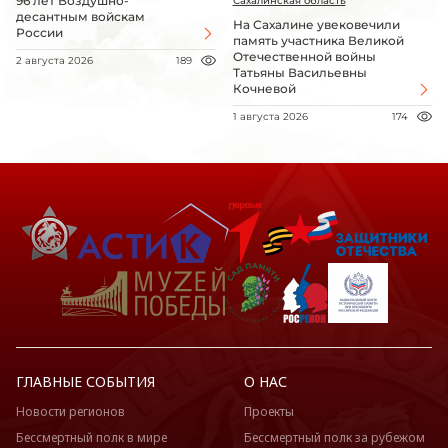
96 лет Воздушно-
Сахалинская область
десантным войскам
На Сахалине увековечили
России
память участника Великой
Отечественной войны
2 августа 2026
189
Татьяны Васильевны
Кочневой
1 августа 2026
174
ГЛАВНЫЕ СОБЫТИЯ
О НАС
Новости регионов
Проекты
Бессмертный полк в мире
Бессмертный полк за рубежом