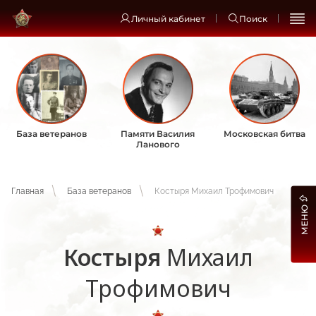
Личный кабинет
Поиск
База ветеранов
Памяти Василия
Московская битва
Ланового
Главная
База ветеранов
Костыря Михаил Трофимович
МЕНЮ
Костыря
Михаил
Трофимович