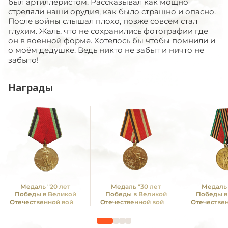
был артиллеристом. Рассказывал как мощно
стреляли наши орудия, как было страшно и опасно.
После войны слышал плохо, позже совсем стал
глухим. Жаль, что не сохранились фотографии где
он в военной форме. Хотелось бы чтобы помнили и
о моём дедушке. Ведь никто не забыт и ничто не
забыто!
Награды
Медаль "20 лет
Медаль "30 лет
Медаль 
Победы в Великой
Победы в Великой
Победы в
Отечественной войне
Отечественной войне
Отечестве
1941—1945 гг."
1941—1945 гг."
1941—19