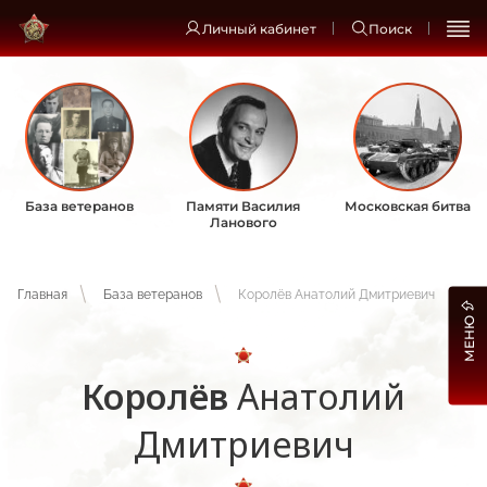
Личный кабинет
Поиск
База ветеранов
Памяти Василия
Московская битва
Ланового
Главная
База ветеранов
Королёв Анатолий Дмитриевич
МЕНЮ
Королёв
Анатолий
Дмитриевич