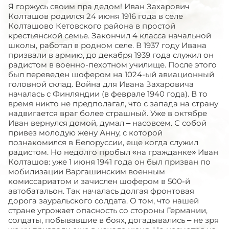
Я горжусь своим пра дедом! Иван Захарович
Колташов родился 24 июня 1916 года в селе
Колташово Кетовского района в простой
крестьянской семье. Закончил 4 класса начальной
школы, работал в родном селе. В 1937 году Ивана
призвали в армию, до декабря 1939 года служил он
радистом в военно-пехотном училище. После этого
был переведен шофером на 1024-ый авиационный
головной склад. Война для Ивана Захаровича
началась с Финляндии (в феврале 1940 года). В то
время никто не предполагал, что с запада на страну
надвигается враг более страшный. Уже в октябре
Иван вернулся домой, думал – насовсем. С собой
привез молодую жену Анну, с которой
познакомился в Белоруссии, еще когда служил
радистом. Но недолго пробыл «на гражданке» Иван
Колташов: уже 1 июня 1941 года он был призван по
мобилизации Варгашинским военным
комиссариатом и зачислен шофером в 500-й
автобатальон. Так началась долгая фронтовая
дорога зауральского солдата. О том, что нашей
стране угрожает опасность со стороны Германии,
солдаты, побывавшие в боях, догадывались – не зря