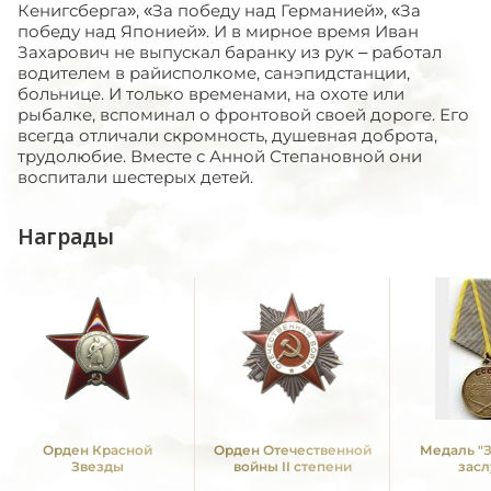
Кенигсберга», «За победу над Германией», «За
победу над Японией». И в мирное время Иван
Захарович не выпускал баранку из рук – работал
водителем в райисполкоме, санэпидстанции,
больнице. И только временами, на охоте или
рыбалке, вспоминал о фронтовой своей дороге. Его
всегда отличали скромность, душевная доброта,
трудолюбие. Вместе с Анной Степановной они
воспитали шестерых детей.
Награды
Орден Красной
Орден Отечественной
Медаль "
Звезды
войны II степени
засл