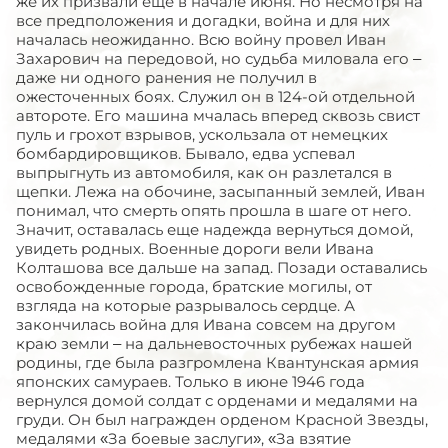
же их призвали еще в начале июня. Но несмотря на
все предположения и догадки, война и для них
началась неожиданно. Всю войну провел Иван
Захарович на передовой, но судьба миловала его –
даже ни одного ранения не получил в
ожесточенных боях. Служил он в 124-ой отдельной
автороте. Его машина мчалась вперед сквозь свист
пуль и грохот взрывов, ускользала от немецких
бомбардировщиков. Бывало, едва успевал
выпрыгнуть из автомобиля, как он разлетался в
щепки. Лежа на обочине, засыпанный землей, Иван
понимал, что смерть опять прошла в шаге от него.
Значит, оставалась еще надежда вернуться домой,
увидеть родных. Военные дороги вели Ивана
Колташова все дальше на запад. Позади оставались
освобожденные города, братские могилы, от
взгляда на которые разрывалось сердце. А
закончилась война для Ивана совсем на другом
краю земли – на дальневосточных рубежах нашей
родины, где была разгромлена Квантунская армия
японских самураев. Только в июне 1946 года
вернулся домой солдат с орденами и медалями на
груди. Он был награжден орденом Красной Звезды,
медалями «За боевые заслуги», «За взятие