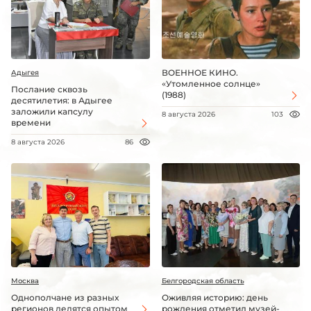
ВОЕННОЕ КИНО.
Адыгея
«Утомленное солнце»
Послание сквозь
(1988)
десятилетия: в Адыгее
заложили капсулу
8 августа 2026
103
времени
8 августа 2026
86
Москва
Белгородская область
Однополчане из разных
Оживляя историю: день
регионов делятся опытом
рождения отметил музей-