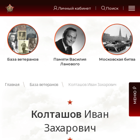
Личный кабинет
Поиск
База ветеранов
Памяти Василия
Московская битва
Ланового
Главная
База ветеранов
Колташов Иван Захарович
МЕНЮ
Колташов
Иван
Захарович