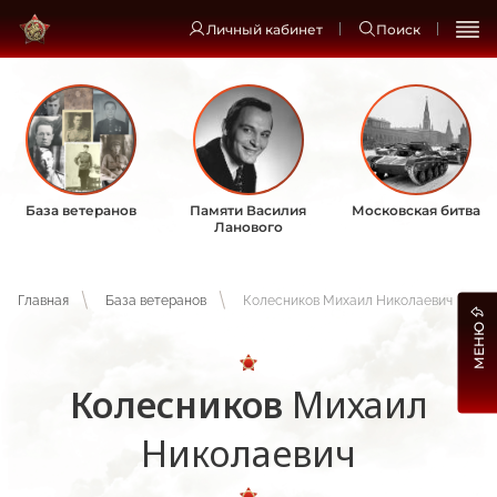
Личный кабинет
Поиск
База ветеранов
Памяти Василия
Московская битва
Ланового
Главная
База ветеранов
Колесников Михаил Николаевич
МЕНЮ
Колесников
Михаил
Николаевич