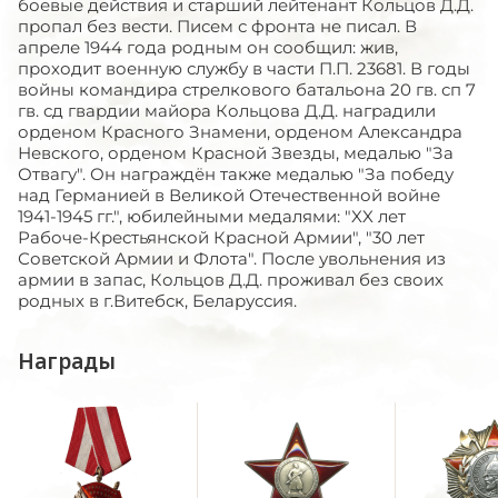
боевые действия и старший лейтенант Кольцов Д.Д.
пропал без вести. Писем с фронта не писал. В
апреле 1944 года родным он сообщил: жив,
проходит военную службу в части П.П. 23681. В годы
войны командира стрелкового батальона 20 гв. сп 7
гв. сд гвардии майора Кольцова Д.Д. наградили
орденом Красного Знамени, орденом Александра
Невского, орденом Красной Звезды, медалью "За
Отвагу". Он награждён также медалью "За победу
над Германией в Великой Отечественной войне
1941-1945 гг.", юбилейными медалями: "XX лет
Рабоче-Крестьянской Красной Армии", "30 лет
Советской Армии и Флота". После увольнения из
армии в запас, Кольцов Д.Д. проживал без своих
родных в г.Витебск, Беларуссия.
Награды