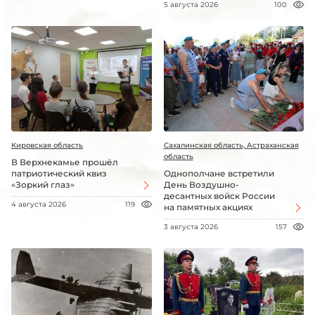
5 августа 2026
100
Кировская область
Сахалинская область, Астраханская
область
В Верхнекамье прошёл
патриотический квиз
Однополчане встретили
«Зоркий глаз»
День Воздушно-
десантных войск России
4 августа 2026
119
на памятных акциях
3 августа 2026
157