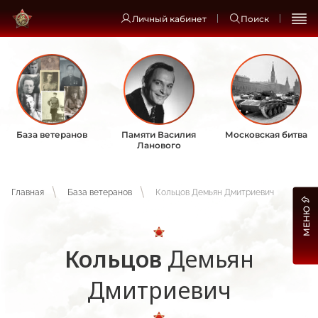
Личный кабинет
Поиск
База ветеранов
Памяти Василия
Московская битва
Ланового
Главная
База ветеранов
Кольцов Демьян Дмитриевич
МЕНЮ
Кольцов
Демьян
Дмитриевич