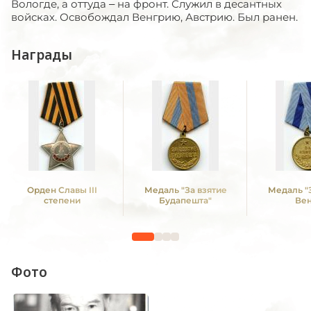
Вологде, а оттуда – на фронт. Служил в десантных
войсках. Освобождал Венгрию, Австрию. Был ранен.
Награды
Орден Славы III
Медаль "За взятие
Медаль "
степени
Будапешта"
Ве
Фото