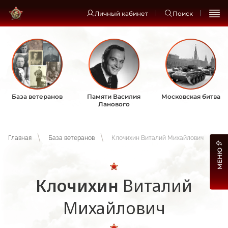
Личный кабинет
Поиск
База ветеранов
Памяти Василия
Московская битва
Ланового
Главная
База ветеранов
Клочихин Виталий Михайлович
МЕНЮ
Клочихин
Виталий
Михайлович