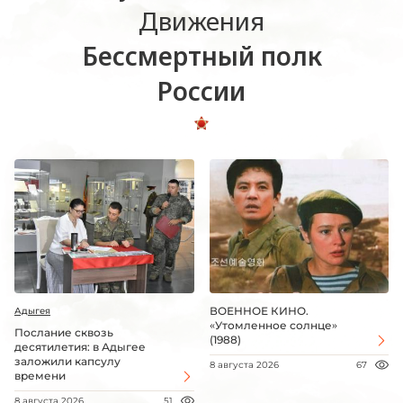
Движения
Бессмертный полк
России
ВОЕННОЕ КИНО.
Адыгея
«Утомленное солнце»
Послание сквозь
(1988)
десятилетия: в Адыгее
заложили капсулу
8 августа 2026
67
времени
8 августа 2026
51