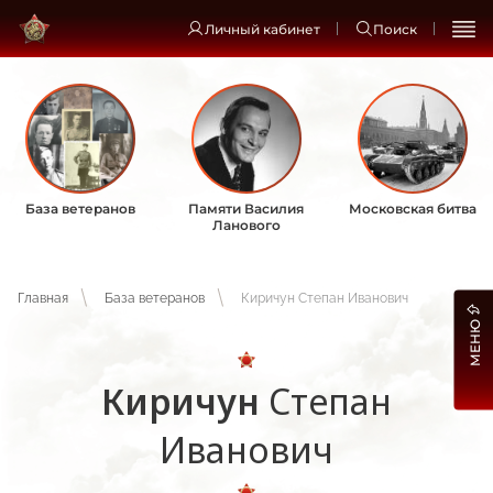
Личный кабинет
Поиск
База ветеранов
Памяти Василия
Московская битва
Ланового
Главная
База ветеранов
Киричун Степан Иванович
МЕНЮ
Киричун
Степан
Иванович