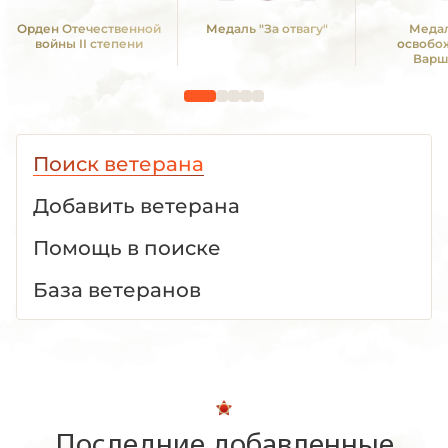
Орден Отечественной
Медаль "За отвагу"
Медал
войны II степени
освобо
Варш
Поиск ветерана
Добавить ветерана
Помощь в поиске
База ветеранов
Последние добавленные