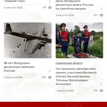
«Зоркий глаз»
День Воздушно-
десантных войск России
4 августа 2026
119
на памятных акциях
3 августа 2026
157
96 лет Воздушно-
Сахалинская область
десантным войскам
На Сахалине увековечили
России
память участника Великой
Отечественной войны
2 августа 2026
190
Татьяны Васильевны
Кочневой
1 августа 2026
175