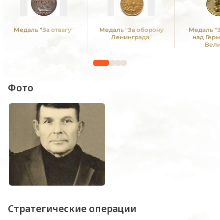
Медаль "За отвагу"
Медаль "За оборону
Медаль "
Ленинграда"
над Гер
Вел
Отечестве
1941 -19
Фото
Стратегические операции