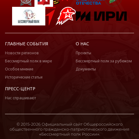
ГЛАВНЫЕ СОБЫТИЯ
О НАС
Новости регионов
Проекты
Бессмертный полк в мире
Бессмертный полк за рубежом
Особое мнение
Документы
Исторические статьи
ПРЕСС-ЦЕНТР
Нас спрашивают
© 2015-2026 Официальный сайт Общероссийского
общественного гражданско-патриотического движения
«Бессмертный полк России».