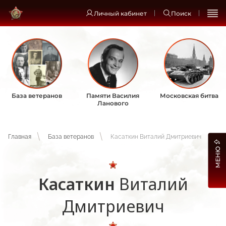
Личный кабинет
Поиск
База ветеранов
Памяти Василия
Московская битва
Ланового
Главная
База ветеранов
Касаткин Виталий Дмитриевич
МЕНЮ
Касаткин
Виталий
Дмитриевич