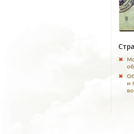
Стр
Мо
об
Об
и 
во