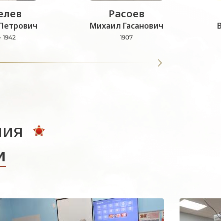
лев
Расоев
Петрович
Михаил Гасанович
- 1942
1907
ния
и