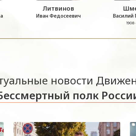
Литвинов
Шме
а
Иван Федосеевич
Василий 
1908 
туальные новости Движе
Бессмертный полк Росси