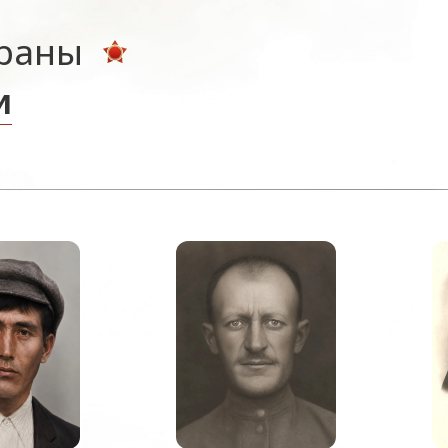
ераны
и