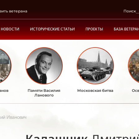
вить ветерана
Поиск
НОВОСТИ
ИСТОРИЧЕСКИЕ СТАТЬИ
ПРОЕКТЫ
БАЗА ВЕТЕРА
анов
Памяти Василия
Московская битва
Осв
Ланового
ий Иванович
Калашник
Дмитри