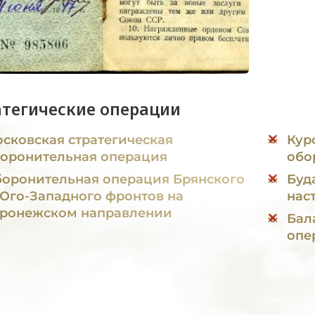
атегические операции
сковская стратегическая
Кур
оронительная операция
обо
оронительная операция Брянского
Буд
Юго-Западного фронтов на
нас
ронежском направлении
Бал
опе