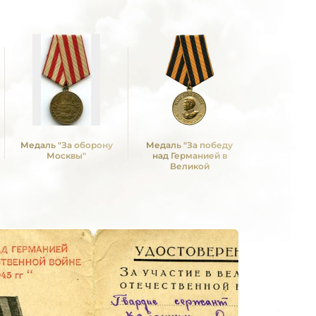
Медаль "За оборону
Медаль "За победу
Москвы"
над Германией в
Великой
Отечественной войне
1941 -1945 гг."