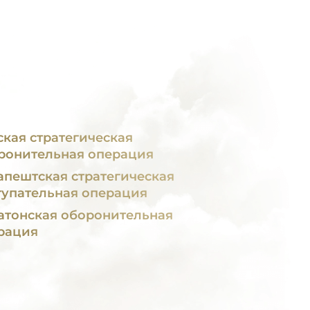
ская стратегическая
ронительная операция
апештская стратегическая
тупательная операция
атонская оборонительная
рация