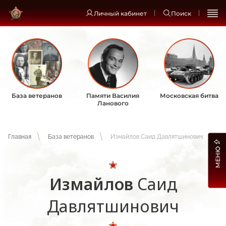
Личный кабинет
Поиск
База ветеранов
Памяти Василия
Московская битва
Ланового
Главная
База ветеранов
Измайлов Саид Давлятшинович
МЕНЮ
Измайлов
Саид
Давлятшинович