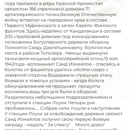
года призвали в ряды Красной Армии.стал
связистом 186 стрелковой дивизии 71
артиллерийского полка.Великую Отечественную
войну встретил на передовом крае в составе
Первого Мурманского а затем Карело-Финского
фронтов. Здесь недалеко от Кандалакши в составе
205 стрелковой дивизии под командованием
полковника Богуславского держали оборону.
Помнятся Саиду Давлятшиновичу болотистые
места в районе Топозера . Немцы выдвинули
танки.вели мощный артиллерийский огонь.15 мая
1942года -вспоминает Саид Измайлов - спасаясь в
болотах от фашистов удалось обойти озеро с
северной стороны.Выдержали страшную атаку.
Воевали в тяжёлых условиях - везде болота.
обмундирование не просыхает .продукты
кончились.ведь три дня были в обороне.
Разделились небольшими подразделениями и
отступили к станции Лоухи. Четыри дня
пробивались..... Собрав силы пошли в наступление .
У станции Лоухи за освобождение деревни связист
Саид Измайлов получил свою первую боевую
награду - медаль " За отвагу" Много дорог