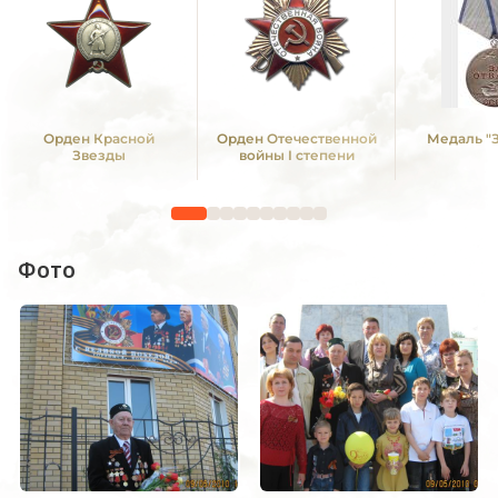
Орден Красной
Орден Отечественной
Медаль "З
Звезды
войны I степени
Фото