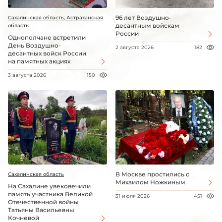
96 лет Воздушно-
Сахалинская область, Астраханская
десантным войскам
область
России
Однополчане встретили
День Воздушно-
2 августа 2026
182
десантных войск России
на памятных акциях
3 августа 2026
150
В Москве простились с
Сахалинская область
Михаилом Ножкиным
На Сахалине увековечили
память участника Великой
31 июля 2026
451
Отечественной войны
Татьяны Васильевны
Кочневой