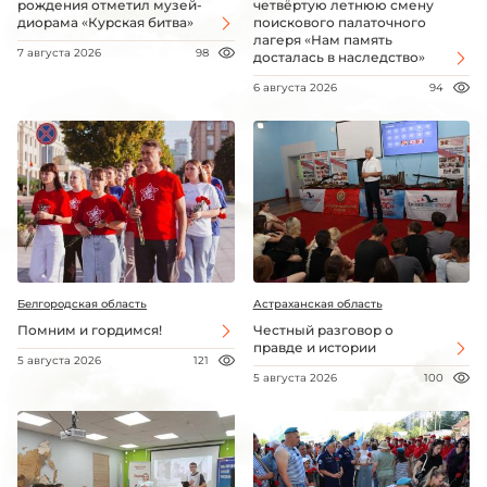
рождения отметил музей-
четвёртую летнюю смену
диорама «Курская битва»
поискового палаточного
лагеря «Нам память
7 августа 2026
98
досталась в наследство»
6 августа 2026
94
Белгородская область
Астраханская область
Помним и гордимся!
Честный разговор о
правде и истории
5 августа 2026
121
5 августа 2026
100