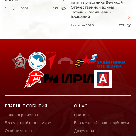
память участника Великой
Отечественной войны
2 августа 2026
187
Татьяны Васильевны
Кочневой
1 августа 2026
173
ГЛАВНЫЕ СОБЫТИЯ
О НАС
Новости регионов
Проекты
Бессмертный полк в мире
Бессмертный полк за рубежом
Особое мнение
Документы