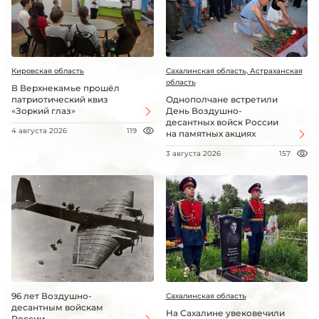
Кировская область
Сахалинская область, Астраханская
область
В Верхнекамье прошёл
патриотический квиз
Однополчане встретили
«Зоркий глаз»
День Воздушно-
десантных войск России
4 августа 2026
119
на памятных акциях
3 августа 2026
157
96 лет Воздушно-
Сахалинская область
десантным войскам
На Сахалине увековечили
России