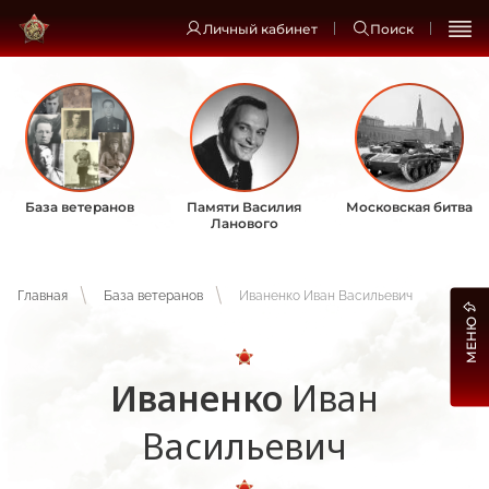
Личный кабинет
Поиск
База ветеранов
Памяти Василия
Московская битва
Ланового
Главная
База ветеранов
Иваненко Иван Васильевич
МЕНЮ
Иваненко
Иван
Васильевич