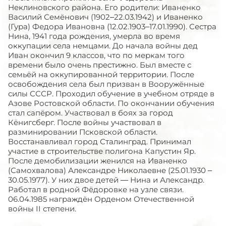
Неклиновского района. Его родители: Иваненко
Василий Семёнович (1902–22.03.1942) и Иваненко
(Гура) Федора Ивановна (12.02.1903–17.01.1990). Сестра
Нина, 1941 года рождения, умерла во время
оккупации села немцами. До начала войны дед
Иван окончил 9 классов, что по меркам того
времени было очень престижно. Был вместе с
семьёй на оккупированной территории. После
освобождения села был призван в Вооружённые
силы СССР. Проходил обучение в учебном отряде в
Азове Ростовской области. По окончании обучения
стал сапёром. Участвовал в боях за город
Кёнигсберг. После войны участвовал в
разминировании Псковской области.
Восстанавливал город Сталинград. Принимал
участие в строительстве полигона Капустин Яр.
После демобилизации женился на Иваненко
(Самохвалова) Александре Николаевне (25.01.1930 –
30.05.1977). У них двое детей — Нина и Александр.
Работал в родной Фёдоровке на узле связи.
06.04.1985 награждён Орденом Отечественной
войны II степени.