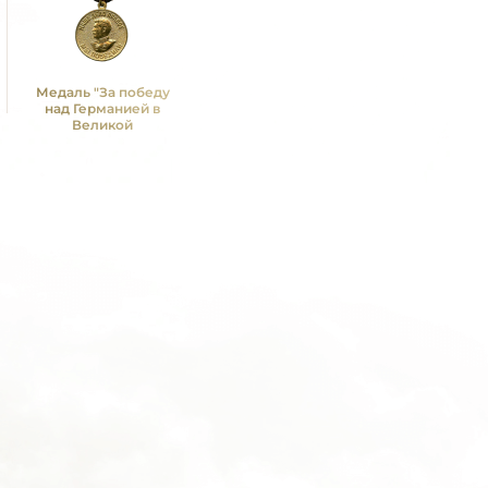
Медаль "За победу
над Германией в
Великой
Отечественной войне
1941 -1945 гг."