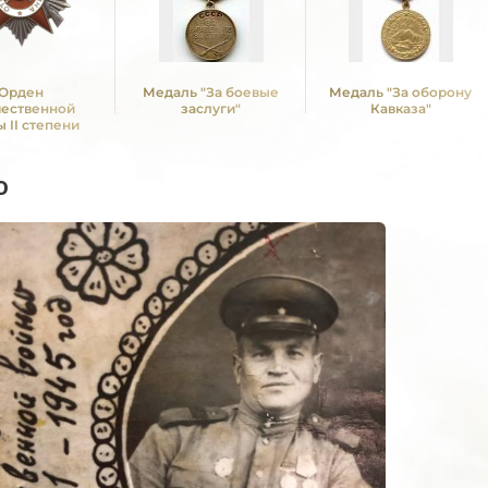
Орден
Медаль "За боевые
Медаль "За оборону
чественной
заслуги"
Кавказа"
 II степени
о