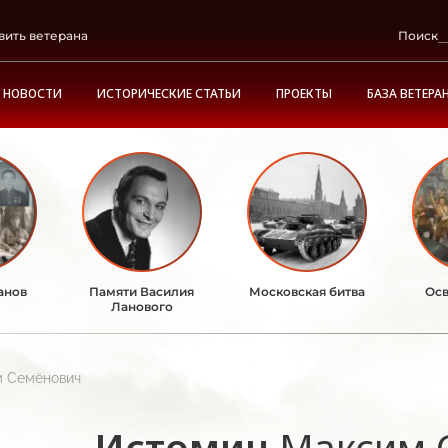
вить ветерана
Поиск
НОВОСТИ
ИСТОРИЧЕСКИЕ СТАТЬИ
ПРОЕКТЫ
БАЗА ВЕТЕРА
анов
Памяти Василия
Московская битва
Осв
Ланового
 Семёнович
Истомин
Максим 