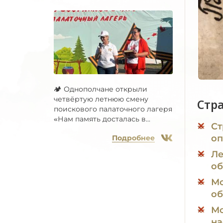
🏕 Однополчане открыли
четвёртую летнюю смену
Стр
поискового палаточного лагеря
«Нам память досталась в...
Ст
оп
Подробнее
Ле
об
Мо
об
Мо
на