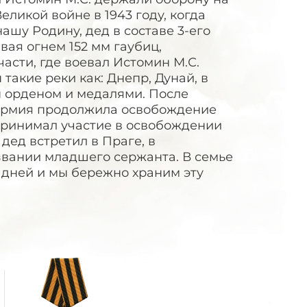
ликой войне в 1943 году, когда
ашу Родину, дед в составе 3-его
ая огнем 152 мм гаубиц,
части, где воевал Истомин М.С.
акие реки как: Днепр, Дунай, в
 орденом и медалями. После
 армия продолжила освобождение
 принимал участие в освобождении
дед встретил в Праге, в
звании младшего сержанта. В семье
 дней и мы бережно храним эту