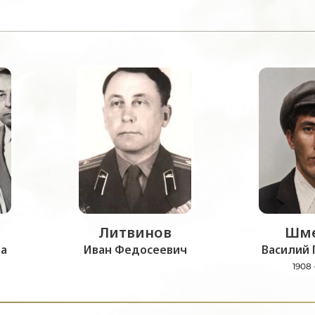
Литвинов
Шме
а
Иван Федосеевич
Василий 
1908 