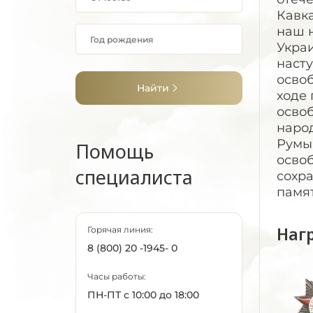
Кавка
наш н
Украи
насту
освоб
Найти
ходе
осво
наро
Румын
Помощь
освоб
специалиста
сохра
памят
Наг
Горячая линия:
8 (800) 20 -1945- 0
Часы работы:
ПН-ПТ с 10:00 до 18:00