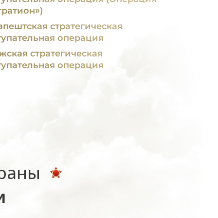
гратион»)
апештская стратегическая
тупательная операция
жская стратегическая
тупательная операция
ераны
и