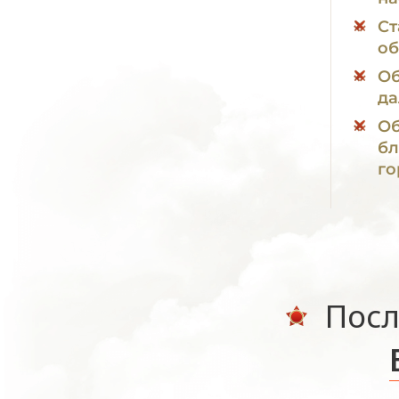
Ст
об
Об
да
Об
бл
го
Посл