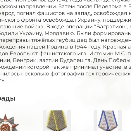
зском направлении. Затем после Перелома в Ве
арод погнал фашистов на запад, освобождая н
нского фронта освобождал Украину, поддержив
пающие войска. В ходе операции "Багратион", 
одили Украину, Молдавию. Были формированы т
 переправы тяжёлых гаубиц дед был награждён
бождения нашей Родины в 1944 году, Красная
дов Европы от фашистского ига. Истомин М.С.
ии, Венгрии, взятии Будапешта. День Победы 
ождении которой так же принимал участие, в 
нилось несколько фотографий тех героических
ь.
рады