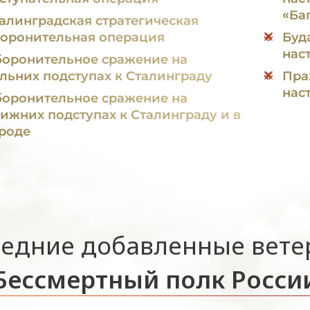
«Ба
алинградская стратегическая
оронительная операция
Буд
нас
оронительное сражение на
льних подступах к Сталинграду
Пра
нас
оронительное сражение на
ижних подступах к Сталинграду и в
роде
едние добавленные вет
Бессмертный полк Росси