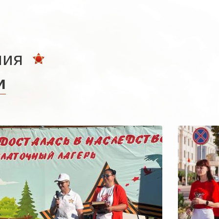
ния
и