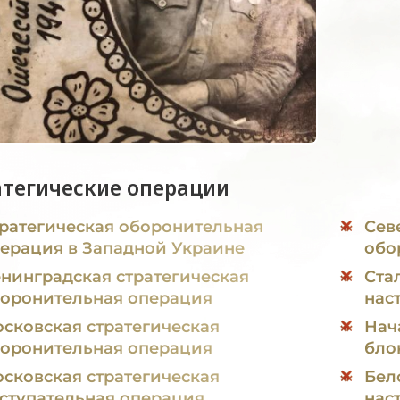
атегические операции
ратегическая оборонительная
Сев
ерация в Западной Украине
обо
нинградская стратегическая
Ста
оронительная операция
нас
сковская стратегическая
Нач
оронительная операция
бло
сковская стратегическая
Бел
ступательная операция
нас