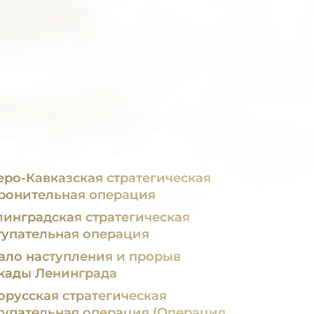
еро-Кавказская стратегическая
ронительная операция
линградская стратегическая
тупательная операция
ало наступления и прорыв
кады Ленинграда
орусская стратегическая
тупательная операция (Операция