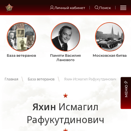
Личный кабинет
Поиск
База ветеранов
Памяти Василия
Московская битва
Ланового
Главная
База ветеранов
Яхин Исмагил Рафукутдинович
МЕНЮ
Яхин
Исмагил
Рафукутдинович