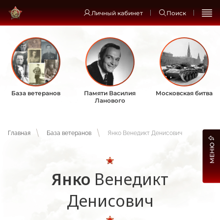
Личный кабинет
Поиск
База ветеранов
Памяти Василия
Московская битва
Ланового
Главная
База ветеранов
Янко Венедикт Денисович
МЕНЮ
Янко
Венедикт
Денисович