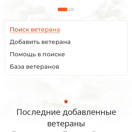
1941—1945 гг.
1941—1945 гг."
1941—19
Поиск ветерана
Добавить ветерана
Помощь в поиске
База ветеранов
Последние добавленные
ветераны