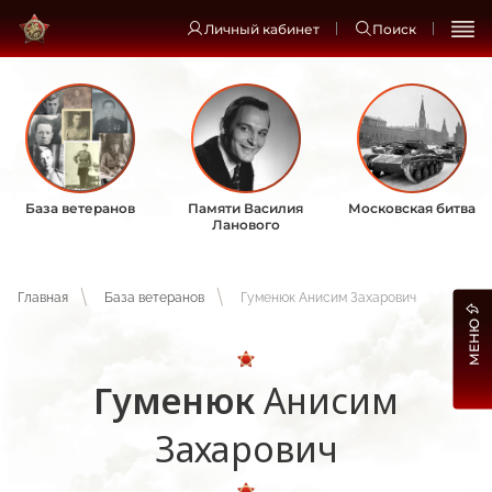
Личный кабинет
Поиск
База ветеранов
Памяти Василия
Московская битва
Ланового
Главная
База ветеранов
Гуменюк Анисим Захарович
МЕНЮ
Гуменюк
Анисим
Захарович