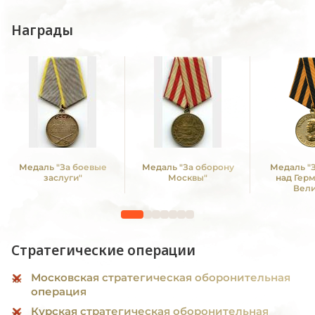
Награды
Медаль "За боевые
Медаль "За оборону
Медаль "
заслуги"
Москвы"
над Гер
Вел
Отечестве
1941 -19
Стратегические операции
Московская стратегическая оборонительная
операция
Курская стратегическая оборонительная