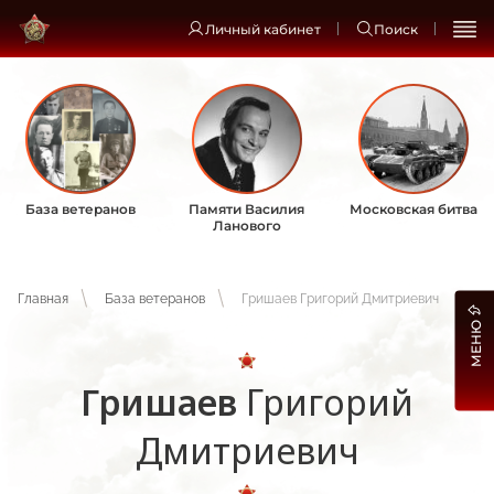
Личный кабинет
Поиск
База ветеранов
Памяти Василия
Московская битва
Ланового
Главная
База ветеранов
Гришаев Григорий Дмитриевич
МЕНЮ
Гришаев
Григорий
Дмитриевич