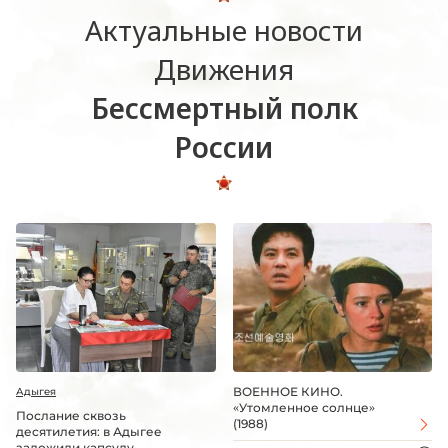
Актуальные новости
Движения
Бессмертный полк
России
ВОЕННОЕ КИНО.
Адыгея
«Утомленное солнце»
Послание сквозь
(1988)
десятилетия: в Адыгее
заложили капсулу