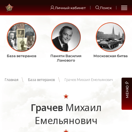
Личный кабинет
Поиск
База ветеранов
Памяти Василия
Московская битва
Ланового
Главная
База ветеранов
Грачев Михаил Емельянович
МЕНЮ
Грачев
Михаил
Емельянович