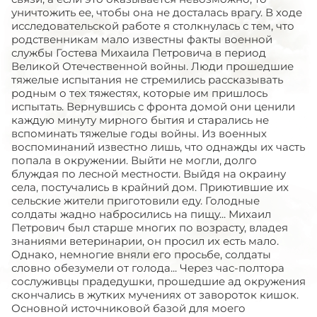
уничтожить ее, чтобы она не досталась врагу. В ходе
исследовательской работе я столкнулась с тем, что
родственникам мало известны факты военной
службы Гостева Михаила Петровича в период
Великой Отечественной войны. Люди прошедшие
тяжелые испытания не стремились рассказывать
родным о тех тяжестях, которые им пришлось
испытать. Вернувшись с фронта домой они ценили
каждую минуту мирного бытия и старались не
вспоминать тяжелые годы войны. Из военных
воспоминаний известно лишь, что однажды их часть
попала в окружении. Выйти не могли, долго
блуждая по лесной местности. Выйдя на окраину
села, постучались в крайний дом. Приютившие их
сельские жители приготовили еду. Голодные
солдаты жадно набросились на пищу... Михаил
Петрович был старше многих по возрасту, владея
знаниями ветеринарии, он просил их есть мало.
Однако, немногие вняли его просьбе, солдаты
словно обезумели от голода... Через час-полтора
сослуживцы прадедушки, прошедшие ад окружения
скончались в жутких мучениях от завороток кишок.
Основной источниковой базой для моего