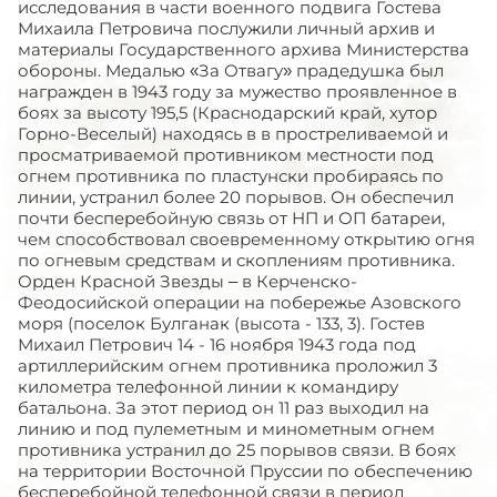
исследования в части военного подвига Гостева
Михаила Петровича послужили личный архив и
материалы Государственного архива Министерства
обороны. Медалью «За Отвагу» прадедушка был
награжден в 1943 году за мужество проявленное в
боях за высоту 195,5 (Краснодарский край, хутор
Горно-Веселый) находясь в в простреливаемой и
просматриваемой противником местности под
огнем противника по пластунски пробираясь по
линии, устранил более 20 порывов. Он обеспечил
почти бесперебойную связь от НП и ОП батареи,
чем способствовал своевременному открытию огня
по огневым средствам и скоплениям противника.
Орден Красной Звезды – в Керченско-
Феодосийской операции на побережье Азовского
моря (поселок Булганак (высота - 133, 3). Гостев
Михаил Петрович 14 - 16 ноября 1943 года под
артиллерийским огнем противника проложил 3
километра телефонной линии к командиру
батальона. За этот период он 11 раз выходил на
линию и под пулеметным и минометным огнем
противника устранил до 25 порывов связи. В боях
на территории Восточной Пруссии по обеспечению
бесперебойной телефонной связи в период