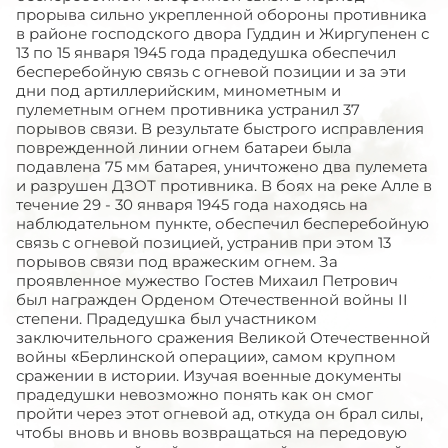
прорыва сильно укрепленной обороны противника
в районе господского двора Гуддин и Жиргупенен с
13 по 15 января 1945 года прадедушка обеспечил
бесперебойную связь с огневой позиции и за эти
дни под артиллерийским, минометным и
пулеметным огнем противника устранил 37
порывов связи. В результате быстрого исправления
поврежденной линии огнем батареи была
подавлена 75 мм батарея, уничтожено два пулемета
и разрушен ДЗОТ противника. В боях на реке Алле в
течение 29 - 30 января 1945 года находясь на
наблюдательном пункте, обеспечил бесперебойную
связь с огневой позицией, устранив при этом 13
порывов связи под вражеским огнем. За
проявленное мужество Гостев Михаил Петрович
был награжден Орденом Отечественной войны II
степени. Прадедушка был участником
заключительного сражения Великой Отечественной
войны «Берлинской операции», самом крупном
сражении в истории. Изучая военные документы
прадедушки невозможно понять как он смог
пройти через этот огневой ад, откуда он брал силы,
чтобы вновь и вновь возвращаться на передовую