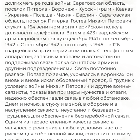
долгих четыре года войны: Саратовская область,
поселок Питерка - Воронеж - Курск - Крым - Кавказ
- Украина - Польша - Чехия - Берлин - Саратовская
область, поселок Питерка. Гостев Михаил Петрович
служил в 164 зенитном артиллерийском полку в
должности телефониста. Затем в 423 гвардейском
артиллерийском полку с декабря 1941 г. по сентябрь
1942 г. С сентября 1942 г. по октябрь 1945 г. в 126
гвардейском артиллерийском полку. С телефонным
аппаратом, запасным кабелем и автоматом он
поддерживал связь полка со штабом армии и
другими подразделениями. Связь постоянно
рвалась. Ползая по земле, укрываясь в воронках, он
вновь и вновь искал оборванный провод. В трудных
условиях войны Михаил Петрович и другие воины-
связисты, показывая примеры мужества и отваги,
надежно обеспечивали связь в любой обстановке.
Днем и ночью, в стужу и в зной, в обороне и в
наступлении связисты неустанно и беззаветно
трудились для обеспечения бесперебойной связи.
Одним из первостепенных качеств связиста
являлось стремление в любых условиях, часто с
риском для собственной жизни, сохранить технику
связи, а если это оказывается невозможно, то