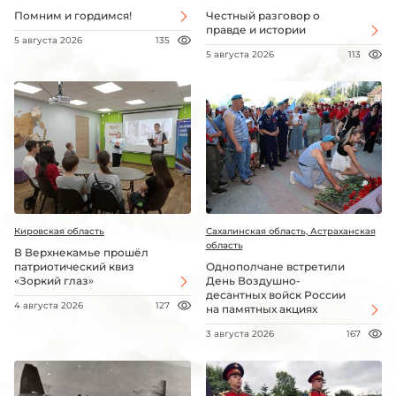
Помним и гордимся!
Честный разговор о
правде и истории
5 августа 2026
135
5 августа 2026
113
Кировская область
Сахалинская область, Астраханская
область
В Верхнекамье прошёл
патриотический квиз
Однополчане встретили
«Зоркий глаз»
День Воздушно-
десантных войск России
4 августа 2026
127
на памятных акциях
3 августа 2026
167