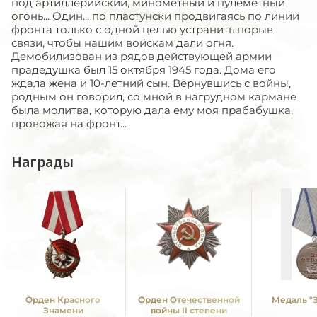
под артиллерийский, минометный и пулеметный
огонь... Один... по пластунски продвигаясь по линии
фронта только с одной целью устранить порыв
связи, чтобы нашим войскам дали огня.
Демобилизован из рядов действующей армии
прадедушка был 15 октября 1945 года. Дома его
ждала жена и 10-летний сын. Вернувшись с войны,
родным он говорил, со мной в нагрудном кармане
была молитва, которую дала ему моя прабабушка,
провожая на фронт...
Награды
Орден Красного
Орден Отечественной
Медаль "З
Знамени
войны II степени