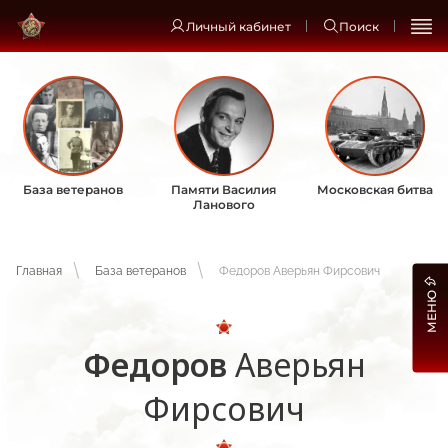
Личный кабинет
Поиск
База ветеранов
Памяти Василия
Московская битва
Ланового
Главная
База ветеранов
Федоров Аверьян Фирсович
МЕНЮ
Федоров
Аверьян
Фирсович