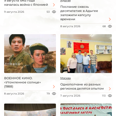
9 августа 1945 года
Адыгея
началась война с Японией
Послание сквозь
десятилетия: в Адыгее
9 августа 2026
53
заложили капсулу
времени
8 августа 2026
68
ВОЕННОЕ КИНО.
Москва
«Утомленное солнце»
Однополчане из разных
(1988)
регионов делятся опытом
8 августа 2026
79
7 августа 2026
113