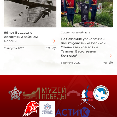
96 лет Воздушно-
Сахалинская область
десантным войскам
На Сахалине увековечили
России
память участника Великой
Отечественной войны
2 августа 2026
191
Татьяны Васильевны
Кочневой
1 августа 2026
178