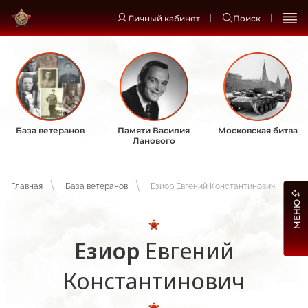
Личный кабинет
Поиск
База ветеранов
Памяти Василия
Московская битва
Ланового
Главная
База ветеранов
Езиор Евгений Константинович
МЕНЮ
Езиор
Евгений
Константинович