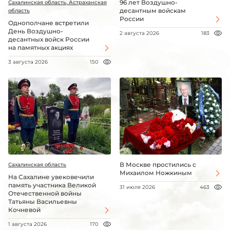
96 лет Воздушно-
Сахалинская область, Астраханская
десантным войскам
область
России
Однополчане встретили
День Воздушно-
2 августа 2026
183
десантных войск России
на памятных акциях
3 августа 2026
150
В Москве простились с
Сахалинская область
Михаилом Ножкиным
На Сахалине увековечили
память участника Великой
31 июля 2026
463
Отечественной войны
Татьяны Васильевны
Кочневой
1 августа 2026
170