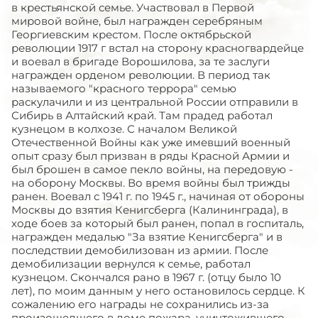
в крестьянской семье. Участвовал в Первой
мировой войне, был награжден серебряным
Георгиевским крестом. После октябрьской
революции 1917 г встал на сторону красногвардейце
и воевал в бригаде Ворошилова, за те заслуги
награжден орденом революции. В период так
называемого "красного террора" семью
раскулачили и из центральной России отправили в
Сибирь в Алтайский край. Там прадед работал
кузнецом в колхозе. С началом Великой
Отечественной Войны как уже имевший военный
опыт сразу был призван в ряды Красной Армии и
был брошен в самое пекло войны, на передовую -
на оборону Москвы. Во время войны был трижды
ранен. Воевал с 1941 г. по 1945 г., начиная от обороны
Москвы до взятия Кенигсберга (Калининграда), в
ходе боев за который был ранен, попал в госпиталь,
награжден медалью "За взятие Кенигсберга" и в
последствии демобилизован из армии. После
демобилизации вернулся к семье, работал
кузнецом. Скончался рано в 1967 г. (отцу было 10
лет), по моим данным у него остановилось сердце. К
сожалению его награды не сохранились из-за
произошедшего в доме пожара, уничтожившего