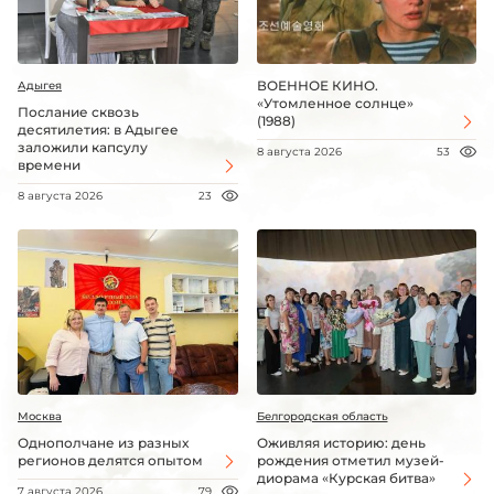
ВОЕННОЕ КИНО.
Адыгея
«Утомленное солнце»
Послание сквозь
(1988)
десятилетия: в Адыгее
заложили капсулу
8 августа 2026
53
времени
8 августа 2026
23
Москва
Белгородская область
Однополчане из разных
Оживляя историю: день
регионов делятся опытом
рождения отметил музей-
диорама «Курская битва»
7 августа 2026
79