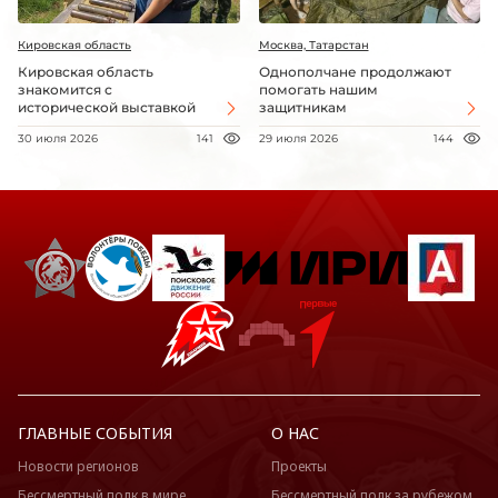
Кировская область
Москва, Татарстан
Кировская область
Однополчане продолжают
знакомится с
помогать нашим
исторической выставкой
защитникам
30 июля 2026
141
29 июля 2026
144
ГЛАВНЫЕ СОБЫТИЯ
О НАС
Новости регионов
Проекты
Бессмертный полк в мире
Бессмертный полк за рубежом