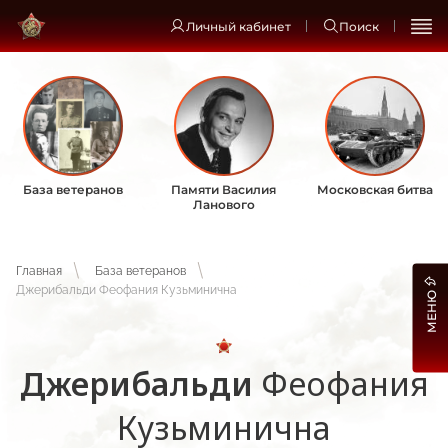
Личный кабинет
Поиск
База ветеранов
Памяти Василия
Московская битва
Ланового
Главная
База ветеранов
Джерибальди Феофания Кузьминична
МЕНЮ
Джерибальди
Феофания
Кузьминична