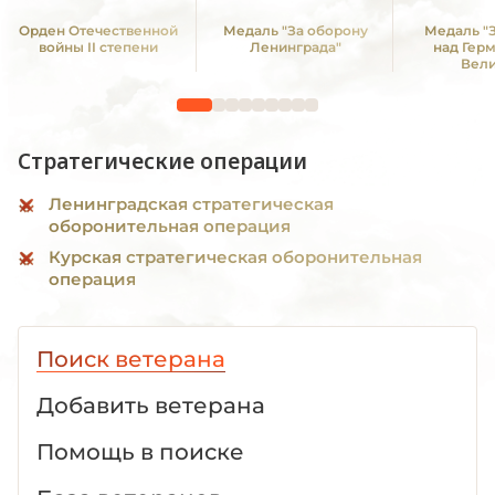
Орден Отечественной
Медаль "За оборону
Медаль "
войны II степени
Ленинграда"
над Гер
Вел
Отечестве
1941 -19
Стратегические операции
Ленинградская стратегическая
оборонительная операция
Курская стратегическая оборонительная
операция
Поиск ветерана
Добавить ветерана
Помощь в поиске