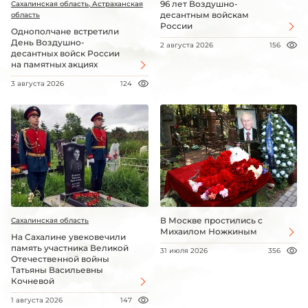
96 лет Воздушно-
Сахалинская область, Астраханская
десантным войскам
область
России
Однополчане встретили
День Воздушно-
2 августа 2026
156
десантных войск России
на памятных акциях
3 августа 2026
124
В Москве простились с
Сахалинская область
Михаилом Ножкиным
На Сахалине увековечили
память участника Великой
31 июля 2026
356
Отечественной войны
Татьяны Васильевны
Кочневой
1 августа 2026
147